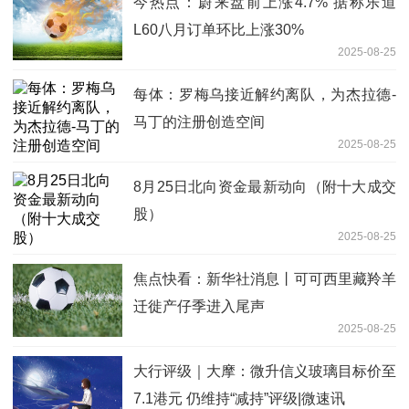
今热点：蔚来盘前上涨4.7% 据称乐道
L60八月订单环比上涨30%
2025-08-25
每体：罗梅乌接近解约离队，为杰拉德-
马丁的注册创造空间
2025-08-25
8月25日北向资金最新动向（附十大成交
股）
2025-08-25
焦点快看：新华社消息丨可可西里藏羚羊
迁徙产仔季进入尾声
2025-08-25
大行评级｜大摩：微升信义玻璃目标价至
7.1港元 仍维持“减持”评级|微速讯