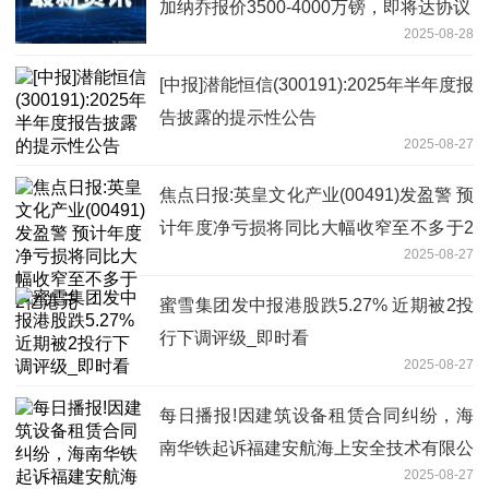
加纳乔报价3500-4000万镑，即将达协议
2025-08-28
[中报]潜能恒信(300191):2025年半年度报
告披露的提示性公告
2025-08-27
焦点日报:英皇文化产业(00491)发盈警 预
计年度净亏损将同比大幅收窄至不多于2
2025-08-27
亿港元
蜜雪集团发中报港股跌5.27% 近期被2投
行下调评级_即时看
2025-08-27
每日播报!因建筑设备租赁合同纠纷，海
南华铁起诉福建安航海上安全技术有限公
2025-08-27
司等