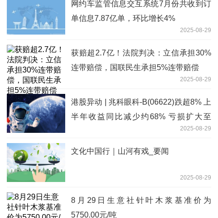
网约车监管信息交互系统7月份共收到订
单信息7.87亿单，环比增长4%
2025-08-29
获赔超2.7亿！法院判决：立信承担30%
连带赔偿，国联民生承担5%连带赔偿
2025-08-29
港股异动 | 兆科眼科-B(06622)跌超8% 上
半年收益同比减少约68% 亏损扩大至
2025-08-29
1.17亿元
文化中国行｜山河有戏_要闻
2025-08-29
8月29日生意社针叶木浆基准价为
5750.00元/吨