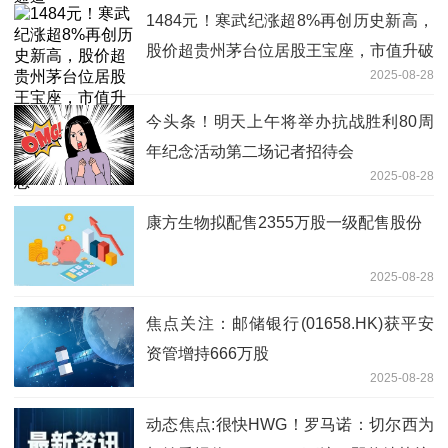
1484元！寒武纪涨超8%再创历史新高，
股价超贵州茅台位居股王宝座，市值升破
2025-08-28
6200亿！2023年至今累计涨幅超2600%
每日消息
今头条！明天上午将举办抗战胜利80周
年纪念活动第二场记者招待会
2025-08-28
康方生物拟配售2355万股一级配售股份
2025-08-28
焦点关注：邮储银行(01658.HK)获平安
资管增持666万股
2025-08-28
动态焦点:很快HWG！罗马诺：切尔西为