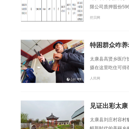
限公司质押股份59
挖贝网
特困群众咋养
太康县高贤乡医疗
摄在这里吃住可得
人民网
见证出彩太康
太康县刘庄村容村
幅新时代的美丽乡