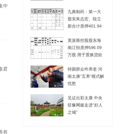
集中
九典制药：第一大
股东朱志宏、段立
新合计质押401.94
万股
英派斯控股股东海
南江恒质押596.09
万股 用于置换贷款
泰君
特困群众咋养老 河
南太康“五养”模式解
忧愁
见证出彩太康 中央
驻豫网媒走进“好人
之城”
券有