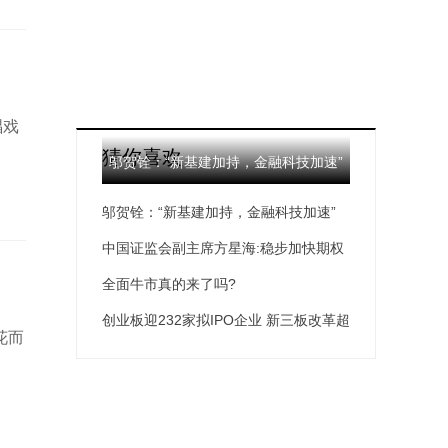
唱戏
猜你喜欢
邬贺铨：“新基建加持，金融科技加速”
邬贺铨：“新基建加持，金融科技加速”
中国证监会副主席方星海:稳步加快期权
市场发展
全面牛市真的来了吗?
创业板迎232家拟IPO企业 新三板改革超
花而
预期推进