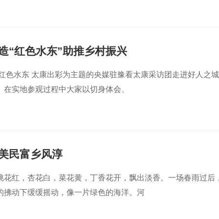
造“红色水东”助推乡村振兴
红色水东 太康出彩为主题的央媒驻豫看太康采访团走进好人之城
。在实地参观过程中大家以切身体会、
美民富乡风淳
桃花红，杏花白，菜花黄，丁香花开，飘出淡香。一场春雨过后
的拂动下缓缓摇动，像一片绿色的海洋。河