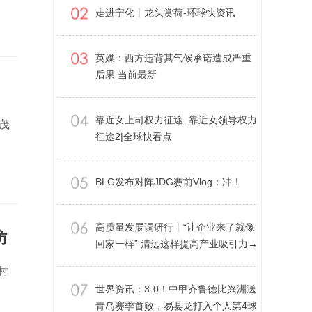
走进宁化丨龙头赏荷-环球快资讯
英媒：西方违背其气候承诺造成严重
后果 当前最新
靠近女上司权力征途_靠近女领导权力
茂
征途2|全球快看点
BLG发布对阵JDG赛前Vlog：冲！
高质量发展调研行丨“让企业来了就像
访
回家一样” 清远这样提高产业吸引力→
村
世界资讯：3-0！中甲齐鲁德比兴洲送
青岛赛季首败，易县龙打入个人第4球