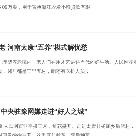
6 09万股，用于置换浙江农发小额贷款有限
老 河南太康“五养”模式解忧愁
护理型养老院内，老人们在用才艺讲述当代的好生活。人民网霍
劲，邻居都是三里五村，咱还有医护人员，
 中央驻豫网媒走进“好人之城”
貌 人民网霍亚平摄三月，鲜花盛开。走进太康县杨庙乡后店村，
村画卷徐徐展开，这里庭前栽花，院后种菜