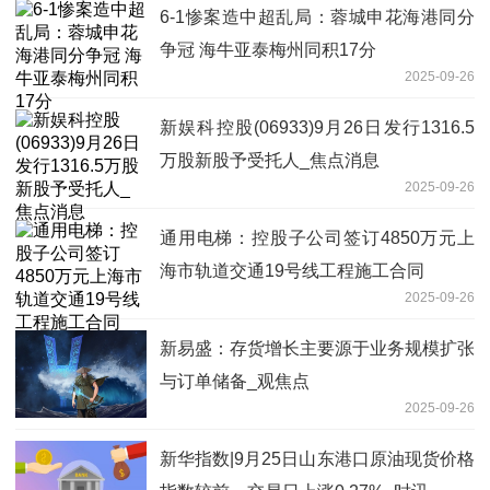
6-1惨案造中超乱局：蓉城申花海港同分
争冠 海牛亚泰梅州同积17分
2025-09-26
新娱科控股(06933)9月26日发行1316.5
万股新股予受托人_焦点消息
2025-09-26
通用电梯：控股子公司签订4850万元上
海市轨道交通19号线工程施工合同
2025-09-26
新易盛：存货增长主要源于业务规模扩张
与订单储备_观焦点
2025-09-26
新华指数|9月25日山东港口原油现货价格