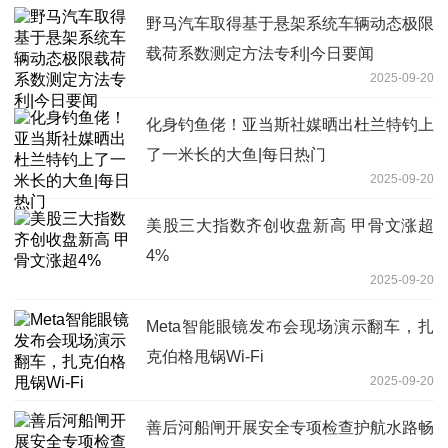
野马汽车取得基于悬架系统车辆动态极限
载荷系数测定方法专利|今日要闻
2025-09-20
化身钓鱼佬！亚当斯社媒晒出杜兰特钓上
了一米长的大鱼|每日热门
2025-09-20
美股三大指数齐创收盘新高 甲骨文涨超
4%
2025-09-20
Meta智能眼镜发布会现场演示翻车，扎
克伯格甩锅Wi-Fi
2025-09-20
善后河船闸开展安全专项检查护航水路畅