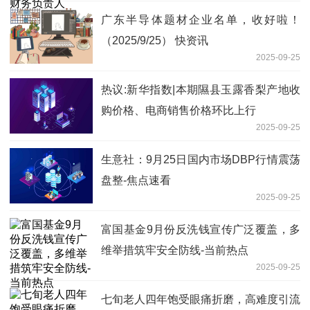
广东半导体题材企业名单，收好啦！
（2025/9/25） 快资讯
2025-09-25
热议:新华指数|本期隰县玉露香梨产地收
购价格、电商销售价格环比上行
2025-09-25
生意社：9月25日国内市场DBP行情震荡
盘整-焦点速看
2025-09-25
富国基金9月份反洗钱宣传广泛覆盖，多
维举措筑牢安全防线-当前热点
2025-09-25
七旬老人四年饱受眼痛折磨，高难度引流