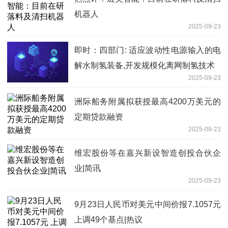
机器人
2025-09-23
即时：四部门: 适应波动性电源输入的电
解水制氢装备,开发规模化离网制氢技术
2025-09-23
洲际船务附属拟获授最高4200万美元的
定期贷款融资
2025-09-23
维宏股份等在嘉兴新设智造创投合伙企
业|简讯
2025-09-23
9月23日人民币对美元中间价报7.1057元
上调49个基点|热议