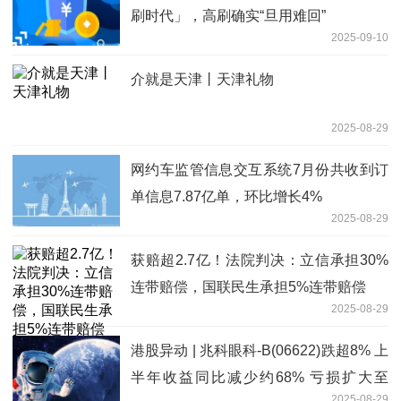
刷时代」，高刷确实“旦用难回”
2025-09-10
介就是天津丨天津礼物
2025-08-29
网约车监管信息交互系统7月份共收到订
单信息7.87亿单，环比增长4%
2025-08-29
获赔超2.7亿！法院判决：立信承担30%
连带赔偿，国联民生承担5%连带赔偿
2025-08-29
港股异动 | 兆科眼科-B(06622)跌超8% 上
半年收益同比减少约68% 亏损扩大至
2025-08-29