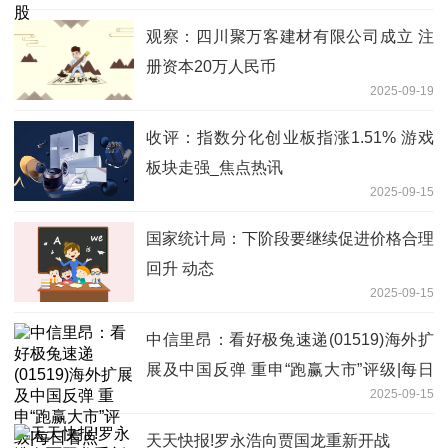
观察：四川聚万客建材有限公司成立 注
册资本20万人民币
2025-09-19
收评：指数分化创业板指涨1.51% 游戏
板块走强_焦点热讯
2025-09-15
国家统计局：下阶段要继续促进价格合理
回升 动态
2025-09-15
中信里昂：看好极兔速递(01519)海外扩
展及中国反弹 重申“跑赢大市”评级|每日
2025-09-15
看点
天天快报!罗永浩向贾国龙重新开战