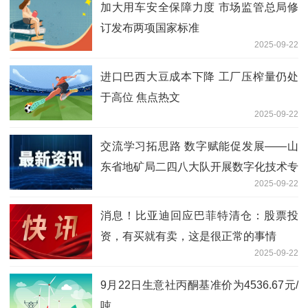
加大用车安全保障力度 市场监管总局修
订发布两项国家标准
2025-09-22
进口巴西大豆成本下降 工厂压榨量仍处
于高位 焦点热文
2025-09-22
交流学习拓思路 数字赋能促发展——山
东省地矿局二四八大队开展数字化技术专
2025-09-22
题交流|今日快讯
消息！比亚迪回应巴菲特清仓：股票投
资，有买就有卖，这是很正常的事情
2025-09-22
9月22日生意社丙酮基准价为4536.67元/
吨