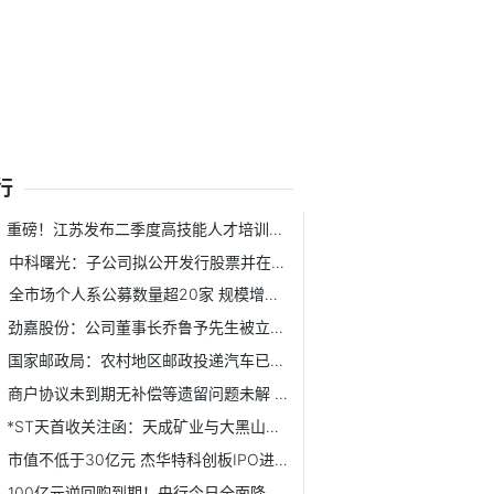
行
重磅！江苏发布二季度高技能人才培训补贴紧缺型职业目录
中科曙光：子公司拟公开发行股票并在北交所上市
全市场个人系公募数量超20家 规模增长速度明显超出平均水平
劲嘉股份：公司董事长乔鲁予先生被立案调查
国家邮政局：农村地区邮政投递汽车已达2万辆
商户协议未到期无补偿等遗留问题未解 乐多港正式闭店
*ST天首收关注函：天成矿业与大黑山钼业签订债权转让协议
市值不低于30亿元 杰华特科创板IPO进入“问询”状态
100亿元逆回购到期！央行今日全面降准落地