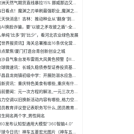
欧洲天然气期货直线暴拉15% 挪威那边又出幺蛾子了
每日看点！魔渊之刃单刷最强职业_魔渊之刃什么职业最强 魔渊...
天天快消息！吉林：推动种业从“翻身”到走强
防AI换脸诈骗，要“以彼之矛攻彼之盾”-全球资讯
从单纯“比多”到“比少”，看河北农业绿色发展
【世界报资讯】海关总署推出16条优化营商环境新举措
重点聚焦!厦门打造台青创新创业之城
白沙县气象台发布雷雨大风黄色预警【Ⅲ级/较重】【2023-06-14...
全球微速讯：长城久稳债券型证券投资基金暂停大额申购、大额...
平昌县龙岗镇初级中学：开展防溺水应急救护演练
最新资讯：重庆特色美食有哪些_重庆有什么特色小吃
当前要闻：元一次方程的解法_一元三次方程的韦达定理
格力空调以旧换新活动内容有哪些_格力空调以旧换新活动 全球速读
团员教育评议登记表职务写什么_团员教育评议登记表 环球观焦点
男生网名两个字_男性网名
360发布认知型通用大模型“360智脑4.0”
环球今日讯！神车五菱宏光图片（神车五菱宏光）