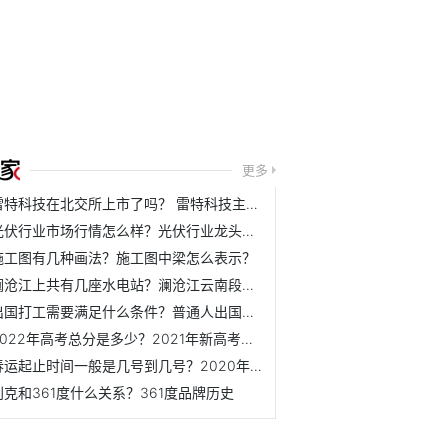
更多
雷特科技在北交所上市了吗？ 雷特科技主营业务是什么？
光伏行业市场行情怎么样？光伏行业龙头公司下半年表现如何？
施工图有几种画法？施工图中梁怎么表示？
澜沧江上共有几座水电站？澜沧江云南段水电站介绍
出国打工需要满足什么条件？普通人出国打工需要办理哪些手续？
2022年高考总分是多少？2021年新高考满分是多少？
春运起止时间一般是几号到几号？2020年春运起止时间表
别克和361度什么关系？361度品牌历史