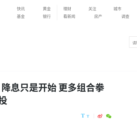
快讯
黄金
理财
关注
城市
基金
银行
看新闻
房产
调查
：降息只是开始 更多组合拳
投