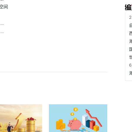
空间
..
..