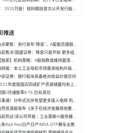
3535万股！铭科精技首次公开发行股票招股意向书
彩推送
热点聚焦：央行宣布“降息”，A股能否摆脱弱势？丨就市论市
当前焦点!国盛证券：降息只是开始 更多组合拳正在路上丨投资...
【独家】机构策略：A股指数或维持震荡格局 关注半导体、文化...
微研报：本土工业母机市场需求结构升级 民营企业悄然崛起
中信证券：银行板块具备绝对收益价值空间
2022年度我国近四成矿产资源储量均有上升
德国5月通胀率6.1% 仍处高位
百事通！分布式光伏有望更多接入电网 机构建议关注一体化组...
自然资源部发布《关于在经济发展用地要素保障工作中严守底线...
当前热议!深公司早报｜工业富联AI服务器业务对一季度产生的业...
头条Rad Rad日产日产IMSA GTP赛车出售
供应链各环节加速低碳转型 零碳循环产业迎来新发展机遇-天天...