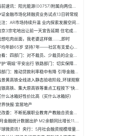
当前速讯：阳光能源(00757)附属向两位卖方购买江苏悦阳光伏科...
中证金融市场化转融资业务试点13日转常规
关注：AR市场持续升温 业内探索发展空间计算终端
南京3宗宅地出让前一天宣告延期 住宅成交量连续两个月下降
我想吃肉丝面，我老婆这样做……_即时
平均年龄65岁 坚持7年——社区有支爱心理发服务队
快看：四部门：对不裁员、少裁员的企业继续实施普惠性失业保...
守护“萌娃”平安出行 铁路部门：切实保障儿童旅客乘车权益
四部门：推动贷款利率稳中有降 引导金融资源精准滴灌
昌景黄高铁全线进入静态验收阶段_环球观察
包银高铁、集大原高铁等重点工程按下“快进键” 世界速看料
买什么冰箱好性价比高（买什么冰箱好）
世界快报:宜居地产
发改委：不断拓展职业教育产教融合资金支持渠道-观热点
5月金融统计数据出炉 M2余额同比增长11.6% 关注
环球微资讯！央行：5月社会融资规模增量1.56万亿元