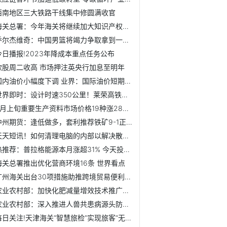
西南地区三大铁路干线集中修圆满收官
海关总署：今年海关将继续加大知识产权保护力度
乔尔杰维奇：中国男篮将竭力争取拿到一张奥运参赛门票
今日播报!2023年降成本重点任务公布
欧股周二收高 市场押注英央行加息至明年
国内油价小幅度下调 业界：国际油价短期或将偏弱运行
世界即时：设计时速350公里！莱荣高铁正式进入静态验收阶段
6月上旬重要生产资料市场价格19种涨28种降3种持平
中州期货：逢低做多，套利推荐铁矿9-1正套 全球最新
天天短讯！如何清理电脑的内部以解决散热问题
热推荐：普拉格能源本月涨超31% 今天投资者日受关注 绿氢产...
海关总署推出优化营商环境16条 世界看点
广州海关出台30项措施助推跨境贸易便利化-今日讯
农业农村部：加快化肥减量增效技术推广应用 努力实现“一减...
农业农村部：深入推进人兽共患病源头防控-动态
每日关注!天津海关“智慧旅检”实现旅客“无感通关”