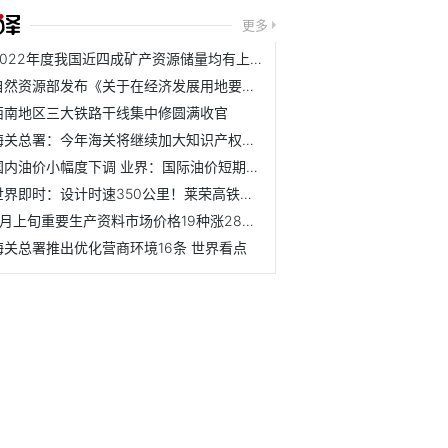
更多
2022年度我国近四成矿产资源储量均有上升
自然资源部发布《关于在经济发展用地要素保障工作中严守底线...
西南地区三大铁路干线集中修圆满收官
海关总署：今年海关将继续加大知识产权保护力度
国内油价小幅度下调 业界：国际油价短期或将偏弱运行
世界即时：设计时速350公里！莱荣高铁正式进入静态验收阶段
6月上旬重要生产资料市场价格19种涨28种降3种持平
海关总署推出优化营商环境16条 世界看点