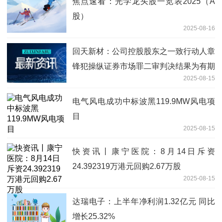
焦点速看：光学龙头股一览表2025（A
股）
2025-08-16
回天新材：公司控股股东之一致行动人章
锋犯操纵证券市场罪二审判决结果为有期
2025-08-15
徒刑七年九个月 并处罚金1.5亿元 每日短
讯
电气风电成功中标波黑119.9MW风电项
目
2025-08-15
快资讯丨康宁医院：8月14日斥资
24.392319万港元回购2.67万股
2025-08-15
达瑞电子：上半年净利润1.32亿元 同比
增长25.32%