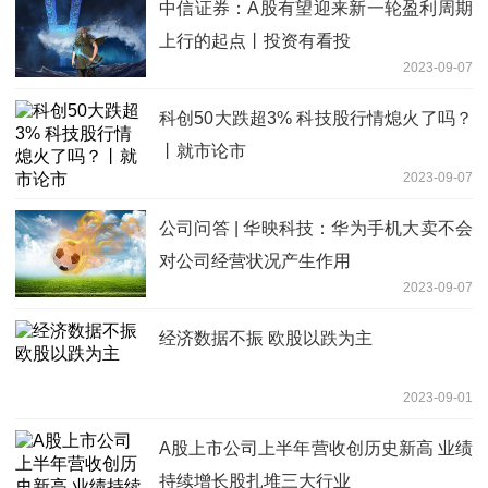
中信证券：A股有望迎来新一轮盈利周期
上行的起点丨投资有看投
2023-09-07
科创50大跌超3% 科技股行情熄火了吗？
丨就市论市
2023-09-07
公司问答 | 华映科技：华为手机大卖不会
对公司经营状况产生作用
2023-09-07
经济数据不振 欧股以跌为主
2023-09-01
A股上市公司上半年营收创历史新高 业绩
持续增长股扎堆三大行业