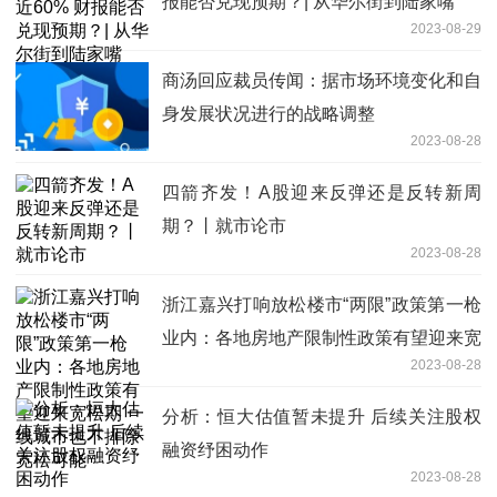
报能否兑现预期？| 从华尔街到陆家嘴
2023-08-29
商汤回应裁员传闻：据市场环境变化和自
身发展状况进行的战略调整
2023-08-28
四箭齐发！A股迎来反弹还是反转新周
期？丨就市论市
2023-08-28
浙江嘉兴打响放松楼市“两限”政策第一枪
业内：各地房地产限制性政策有望迎来宽
2023-08-28
松期 一线城市也不排除宽松可能
分析：恒大估值暂未提升 后续关注股权
融资纾困动作
2023-08-28