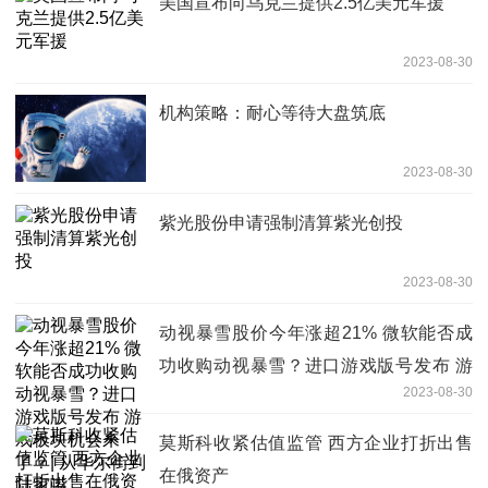
美国宣布向乌克兰提供2.5亿美元军援
2023-08-30
机构策略：耐心等待大盘筑底
2023-08-30
紫光股份申请强制清算紫光创投
2023-08-30
动视暴雪股价今年涨超21% 微软能否成
功收购动视暴雪？进口游戏版号发布 游
2023-08-30
戏板块机会来了？| 从华尔街到陆家嘴
莫斯科收紧估值监管 西方企业打折出售
在俄资产