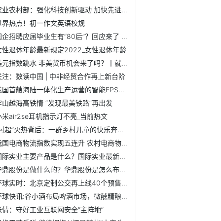
农业农村部：强化科技创新驱动 加快先进技术装备转化应用 ...
世界热点！初一作文英语校规
国企招聘应届毕业生有“80后”？回应来了 全球短讯
女性退休年龄最新规定2022_女性退休年龄
美元指数跳水 非美货币机会来了吗？丨就市论市
关注：数读中国 | 中非经贸合作再上新台阶
我国首艘海陆一体化生产运营的智能FPSO“海洋石油123”交付
穿山越海高铁情 “发现最美铁路”再出发
小米air2se耳机指示灯不亮_当前热文
“村超”火热背后：一群乡村儿童的快乐奔跑-全球要闻
我国电商物流指数实现五连升 农村电商物流业务量大幅增长 ...
国际实业主要产品是什么？国际实业最新股票行情分析介绍
华鼎股份是做什么的？华鼎股份是怎么布局业务的？
环球实时：北京定制公交再上线40个预售班次，涉及通州九棵树...
环球快讯:谷小酒布局啤酒市场，微醺精酿白啤上线
张倩：守好工业互联网安全“主阵地”