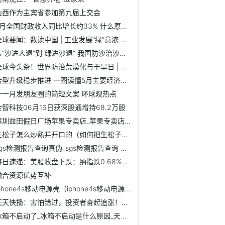
山西作为主宾省参加第九届上交会
5月全国财政收入同比增长约33% 什么原因？-聚焦
全球要闻：数读中国 | 工业发展“绿”意浓 绿色发展成效显著
从“沙进人退”到“绿进沙退” 我国防沙治沙工作实现历史性...
全球今头条！世界防治荒漠化与干旱日 | 防沙治沙的“中国智慧”
转型升级稳步推进 一图读懂5月主要经济指标
十一月发朋友圈的简短文案 环球观热点
金智科技06月16日获深股通增持68.2万股
深圳益田假日广场苹果专卖店_苹果专卖店可以分期吗
生松子怎么炒熟并开口的（如何把生松子炒开口来吃）|天天实时
sgs检测报告查询真伪_sgs检测报告查询 当前独家
每日速递：美股收盘下跌：纳指跌0.68%，热门中概股整体回调
融合资源优势互补
iphone4s移动电源壳（iphone4s移动电源）|全球时讯
天天快播：害怕错过，投资者奋起追涨！全球股市创一年多新高...
冰箱不启动了_冰箱不启动是什么原因_天天快资讯