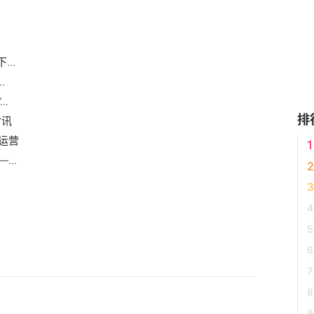
..
.
.
排
时讯
运营
..
？