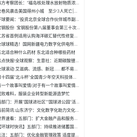
韩方考察团长：“福岛核处理水放射物质浓度超标2万倍”属实
龙卷风袭击美国得州小城 至少3人死亡|环球微动态
环球要闻：“投资北京全球合作伙伴城市副中心行”活动举行
宝钢股份: 宝钢股份第八届董事会第三十次会议决议公告_快资讯
江苏省首例适用认购海洋碳汇替代性修复海洋生态环境案宣判 ...
全球球精选！国网新疆电力数字化供电所系统实现全疆覆盖
东北适合种什么药材 东北适合种哪些药材
焦点快报!全球观察：生意社：近期碳酸锂价格小幅上探 短期或...
全球滚动:艾滋病、流感、新冠……都不易感？免疫分析揭示为何...
第十四届“北斗杯”全国青少年空天科技体验与创新大赛北京赛...
有一个故事叫爱情(对于有一个故事叫爱情简单介绍)
成败难料，服装企业转型新能源造梦忙
两部门：开展“国球进社区”“国球进公园”活动 推动构建“...
当前简讯:山东济宁：文化数字化助力文化“两创”新发展
世界速看：五部门：扩大金融产品和服务供给 提升新市民金融...
【环球时快讯】五部门：持续推进储蓄国债下乡 丰富适合农村...
关注：五部门：优化金融管理政策 适度提高涉农贷款风险容忍度