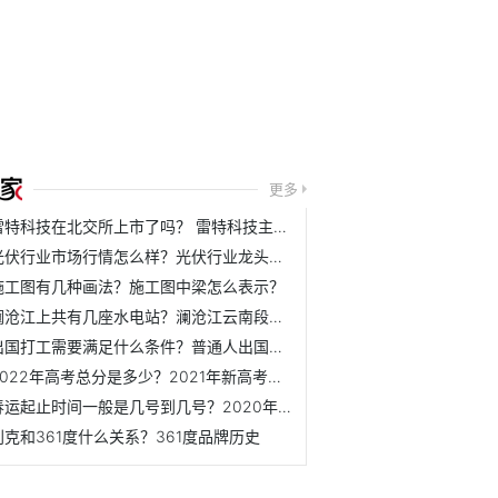
更多
雷特科技在北交所上市了吗？ 雷特科技主营业务是什么？
光伏行业市场行情怎么样？光伏行业龙头公司下半年表现如何？
施工图有几种画法？施工图中梁怎么表示？
澜沧江上共有几座水电站？澜沧江云南段水电站介绍
出国打工需要满足什么条件？普通人出国打工需要办理哪些手续？
2022年高考总分是多少？2021年新高考满分是多少？
春运起止时间一般是几号到几号？2020年春运起止时间表
别克和361度什么关系？361度品牌历史