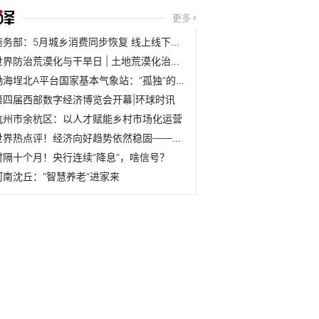
更多
商务部：5月城乡消费同步恢复 线上线下消费较快增长_焦点报道
世界防治荒漠化与干旱日 | 土地荒漠化治理有“中国药方”
渤海埕北A平台国家基本气象站：“孤独”的海上气象观测站_全...
第四届西部数字经济博览会开幕|环球时讯
杭州市余杭区：以人才赋能乡村市场化运营
世界热点评！经济向好趋势依然稳固——国家发改委回应当前经...
时隔十个月！央行连续“降息”，啥信号？
河南沈丘：“智慧养老”进家来