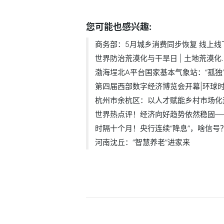
您可能也感兴趣:
商务部：5月城乡消费同步恢复 线上线下.
世界防治荒漠化与干旱日 | 土地荒漠化..
渤海埕北A平台国家基本气象站：“孤独”..
第四届西部数字经济博览会开幕|环球
杭州市余杭区：以人才赋能乡村市场化
世界热点评！经济向好趋势依然稳固——.
时隔十个月！央行连续“降息”，啥信号
河南沈丘：“智慧养老”进家来