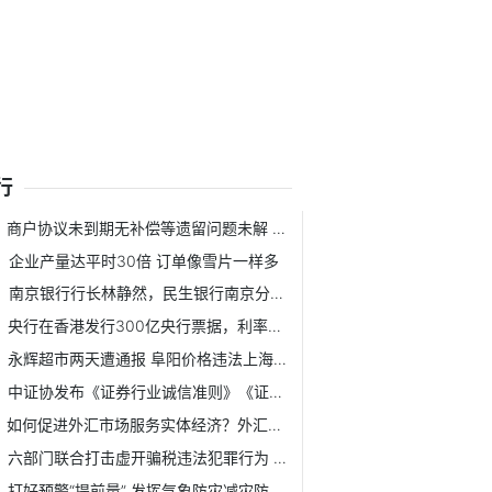
行
商户协议未到期无补偿等遗留问题未解 乐多港正式闭店
企业产量达平时30倍 订单像雪片一样多
南京银行行长林静然，民生银行南京分行一把手
央行在香港发行300亿央行票据，利率下降30-35bp
永辉超市两天遭通报 阜阳价格违法上海抽检不合格
中证协发布《证券行业诚信准则》《证券行业执业声誉信息管理...
如何促进外汇市场服务实体经济？外汇局发文明确
六部门联合打击虚开骗税违法犯罪行为 专家：确保最大限度发挥...
打好预警“提前量” 发挥气象防灾减灾防线作用