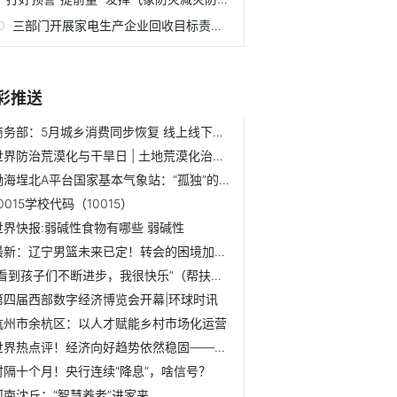
三部门开展家电生产企业回收目标责任制行动 6家企业预计回收1...
彩推送
商务部：5月城乡消费同步恢复 线上线下消费较快增长_焦点报道
世界防治荒漠化与干旱日 | 土地荒漠化治理有“中国药方”
渤海埕北A平台国家基本气象站：“孤独”的海上气象观测站_全...
0015学校代码（10015）
世界快报:弱碱性食物有哪些 弱碱性
最新：辽宁男篮未来已定！转会的困境加剧，球迷看出端倪！
“看到孩子们不断进步，我很快乐”（帮扶县驻村手记）|微头条
第四届西部数字经济博览会开幕|环球时讯
杭州市余杭区：以人才赋能乡村市场化运营
世界热点评！经济向好趋势依然稳固——国家发改委回应当前经...
时隔十个月！央行连续“降息”，啥信号？
河南沈丘：“智慧养老”进家来