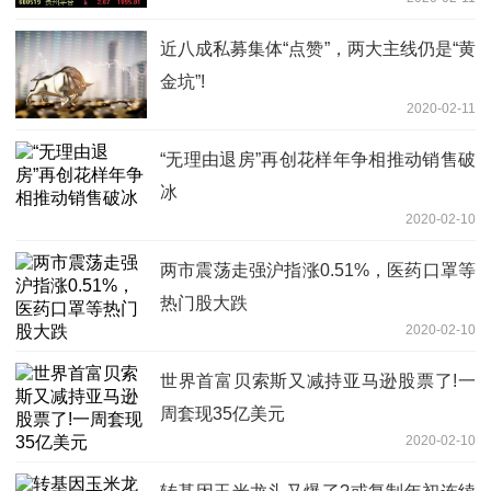
近八成私募集体“点赞”，两大主线仍是“黄
金坑”!
2020-02-11
“无理由退房”再创花样年争相推动销售破
冰
2020-02-10
两市震荡走强沪指涨0.51%，医药口罩等
热门股大跌
2020-02-10
世界首富贝索斯又减持亚马逊股票了!一
周套现35亿美元
2020-02-10