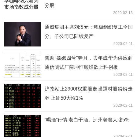
分股
2020-02-13
通威集团主席刘汉元：积极组织复工全国
分、子公司已陆续复产
2020-02-11
曾助“嫦娥四号”奔月，去年成华为供应商
通信测试厂商坤恒顺维欲上科创板
2020-02-11
沪指站上2900!权重股走强题材股纷纷走
弱 上证50大涨1%
2020-02-11
“喝酒”行情 老白干酒、泸州老窖大涨5%
2020-02-11