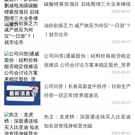
碳酸锂募投项目 后续围绕三大业务继续
2023-06-07
发力
油价欲振乏力 减产效应为何仅“一日游”？
丨就市论市
2023-06-07
公司问答|通威股份：硅料价格能否稳定
很难说 公司会讨论方案来稳定股价_世界
2023-06-07
热推荐
公司问答丨长春高新盘中跌停：目前生产
经营一切正常|世界观速讯
2023-06-07
热文：龙虎榜：深股通连续买入比亚迪
知名游资现身铭普光磁
2023-06-07