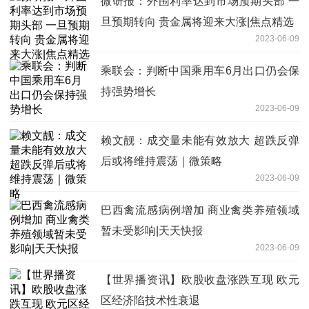
微研报：外围利率达到市场预期头部 一
旦预期转向 贵金属将迎来大涨|焦点精选
2023-06-09
乘联会：判断中国乘用车6月出口仍会保
持强势增长
2023-06-09
赖文靓：成交量未能有效放大 超跌反弹
后或将维持震荡｜微策略
2023-06-09
巴西禽流感病例增加 商业禽类养殖领域
暂未受影响|天天快报
2023-06-09
【世界播资讯】欧股收盘涨跌互现 欧元
区经济陷技术性衰退