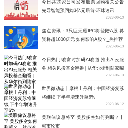
今日共20家公司发布股票回购相关公告
先导智能预回购3亿元居首-环球速讯
2023-06-13
焦点资讯：3只巨无霸IPO将登陆A股 募
资将超1000亿元 如何影响A股？_热推荐
2023-06-13
今日热门!赛富时加码AI赛道 推出AI云服
务 相关风投基金翻番 | 从华尔街到陆家嘴
2023-06-13
世界微动态丨摩根士丹利：中国经济复苏
将继续 下半年增速升至6%
2023-06-12
美联储议息将至 美股多空如何判断？丨
就市论市