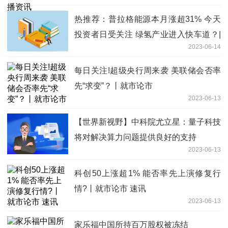
热推荐：普拉格能源本月涨超31% 今天
投资者日受关注 绿氢产业进入快车道？|
2023-06-14
从华尔街到陆家嘴
每日关注!超级央行周来袭 美联储会否率
先“求变”？丨就市论市
2023-06-13
【世界新视野】中科院尤立星：量子科技
将对解决算力问题提供良好的支持
2023-06-13
科创50上涨超1% 能否率先上演修复行
情?丨就市论市 速讯
2023-06-13
家乐福中国所持百万股权被冻结