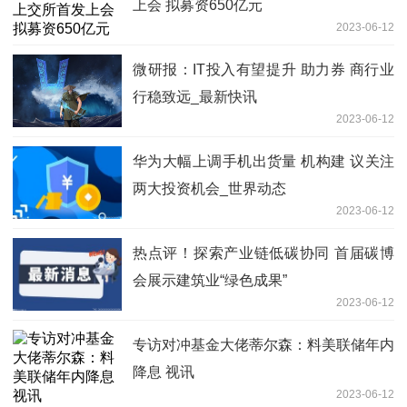
上会 拟募资650亿元
2023-06-12
微研报：IT投入有望提升 助力券 商行业
行稳致远_最新快讯
2023-06-12
华为大幅上调手机出货量 机构建 议关注
两大投资机会_世界动态
2023-06-12
热点评！探索产业链低碳协同 首届碳博
会展示建筑业“绿色成果”
2023-06-12
专访对冲基金大佬蒂尔森：料美联储年内
降息 视讯
2023-06-12