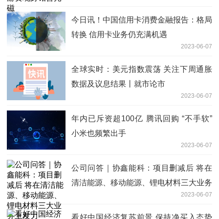
今日讯！中国信用卡消费金融报告：格局
转换 信用卡业务仍充满机遇
2023-06-07
全球实时：美元指数震荡 关注下周通胀
数据及议息结果丨就市论市
2023-06-07
年内已斥资超100亿 腾讯回购 “不手软”
小米也频繁出手
2023-06-07
公司问答｜协鑫能科：项目删减后 将在
清洁能源、移动能源、锂电材料三大业务
2023-06-07
上发力
看好中国经济复苏前景 保持净买入态势