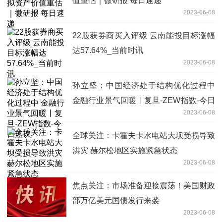
值重估｜微研报 每日速递
2023-06-08
22股获券商买入评级 云南能投目标涨幅
达57.64%_当前时讯
2023-06-08
孙立坚：中国经济处于结构优化过程中
金融行业景气回暖丨复旦-ZEW指数-今日
2023-06-08
热议
全球关注：卡霍夫卡水电站大坝受损导致
洪灾 赫尔松地区实施紧急状态
2023-06-08
焦点关注：市场准备迎接震荡！美国财政
部万亿美元国债发行来袭
2023-06-08