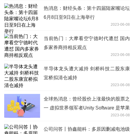
热消息：财经头条：第十四届陆家嘴论坛
6月8日至9日在上海举行
2023-06-08
当前热门：大摩看空宁德时代遭怼 国内
多家券商持相反观点
2023-06-08
半导体龙头遭大减持 剑桥科技二股东康
宜桥拟清仓减持
2023-06-08
全球热消息：曾经股价上涨最快的股票之
一 虚拟世界领军者Unity Software 是苹果
2023-06-08
Vision Pro的最大受益者？| 从华尔街到
陆家嘴
公司问答丨协鑫能科：多原因删减电池级