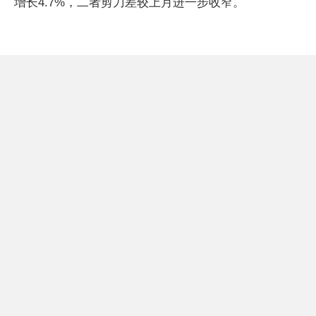
增长4.7%，二者剪刀差较上月进一步收窄。