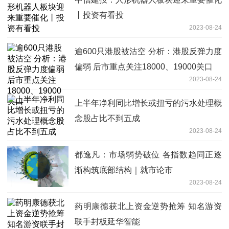
丨投资有看投
2023-08-24
逾600只港股被沽空 分析：港股反弹力度
偏弱 后市重点关注18000、19000关口
2023-08-24
上半年净利同比增长或扭亏的污水处理概
念股占比不到五成
2023-08-24
都逸凡：市场弱势破位 各指数趋同正逐
渐构筑底部结构｜就市论市
2023-08-24
药明康德获北上资金逆势抢筹 知名游资
联手封板延华智能