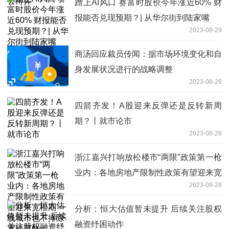
蹭上AI风口 赛富时股价今年涨近60% 财
报能否兑现预期？| 从华尔街到陆家嘴
2023-08-29
商汤回应裁员传闻：据市场环境变化和自
身发展状况进行的战略调整
2023-08-28
四箭齐发！A股迎来反弹还是反转新周
期？丨就市论市
2023-08-28
浙江嘉兴打响放松楼市“两限”政策第一枪
业内：各地房地产限制性政策有望迎来宽
2023-08-28
松期 一线城市也不排除宽松可能
分析：恒大估值暂未提升 后续关注股权
融资纾困动作