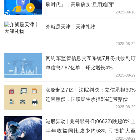
刷时代」，高刷确实“旦用难回”
2025-09-10
介就是天津丨天津礼物
2025-08-29
网约车监管信息交互系统7月份共收到订
单信息7.87亿单，环比增长4%
2025-08-29
获赔超2.7亿！法院判决：立信承担30%
连带赔偿，国联民生承担5%连带赔偿
2025-08-29
港股异动 | 兆科眼科-B(06622)跌超8% 上
半年收益同比减少约68% 亏损扩大至
2025-08-29