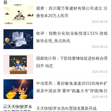
观察：四川聚万客建材有限公司成立 注
册资本20万人民币
2025-09-19
收评：指数分化创业板指涨1.51% 游戏
板块走强_焦点热讯
2025-09-15
国家统计局：下阶段要继续促进价格合理
回升 动态
2025-09-15
中信里昂：看好极兔速递(01519)海外扩
展及中国反弹 重申“跑赢大市”评级|每日
2025-09-15
看点
天天快报!罗永浩向贾国龙重新开战