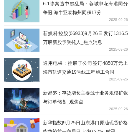
6-1惨案造中超乱局：蓉城申花海港同分
争冠 海牛亚泰梅州同积17分
2025-09-26
新娱科控股(06933)9月26日发行1316.5
万股新股予受托人_焦点消息
2025-09-26
通用电梯：控股子公司签订4850万元上
海市轨道交通19号线工程施工合同
2025-09-26
新易盛：存货增长主要源于业务规模扩张
与订单储备_观焦点
2025-09-26
新华指数|9月25日山东港口原油现货价格
指数较前一交易日上涨0.27%_时讯