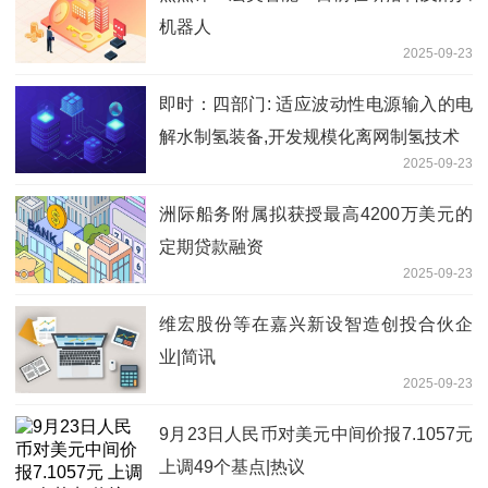
机器人
2025-09-23
即时：四部门: 适应波动性电源输入的电
解水制氢装备,开发规模化离网制氢技术
2025-09-23
洲际船务附属拟获授最高4200万美元的
定期贷款融资
2025-09-23
维宏股份等在嘉兴新设智造创投合伙企
业|简讯
2025-09-23
9月23日人民币对美元中间价报7.1057元
上调49个基点|热议