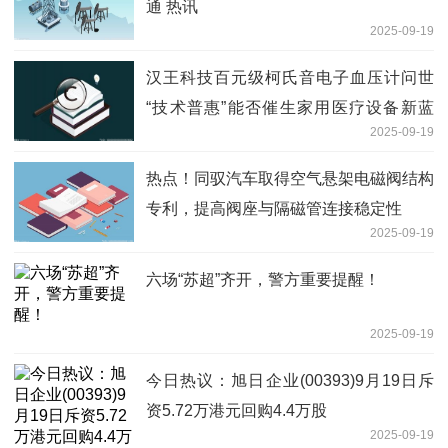
通 热讯
2025-09-19
汉王科技百元级柯氏音电子血压计问世
“技术普惠”能否催生家用医疗设备新蓝
2025-09-19
海？ 最新资讯
热点！同驭汽车取得空气悬架电磁阀结构
专利，提高阀座与隔磁管连接稳定性
2025-09-19
六场“苏超”齐开，警方重要提醒！
2025-09-19
今日热议：旭日企业(00393)9月19日斥
资5.72万港元回购4.4万股
2025-09-19