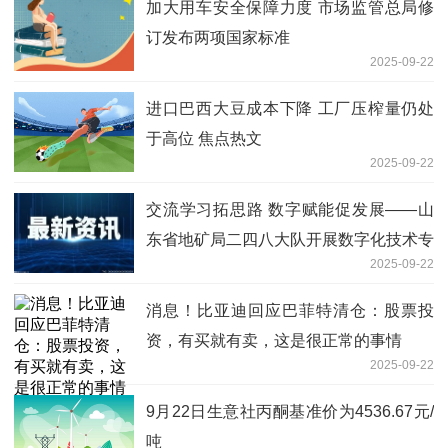
加大用车安全保障力度 市场监管总局修
订发布两项国家标准
2025-09-22
进口巴西大豆成本下降 工厂压榨量仍处
于高位 焦点热文
2025-09-22
交流学习拓思路 数字赋能促发展——山
东省地矿局二四八大队开展数字化技术专
2025-09-22
题交流|今日快讯
消息！比亚迪回应巴菲特清仓：股票投
资，有买就有卖，这是很正常的事情
2025-09-22
9月22日生意社丙酮基准价为4536.67元/
吨