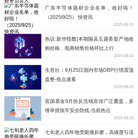
广东半导体题材企业名单，收好啦！
（2025/9/25） 快资讯
2025-09-25
热议:新华指数|本期隰县玉露香梨产地收
购价格、电商销售价格环比上行
2025-09-25
生意社：9月25日国内市场DBP行情震荡
盘整-焦点速看
2025-09-25
富国基金9月份反洗钱宣传广泛覆盖，多
维举措筑牢安全防线-当前热点
2025-09-25
七旬老人四年饱受眼痛折磨，高难度引流