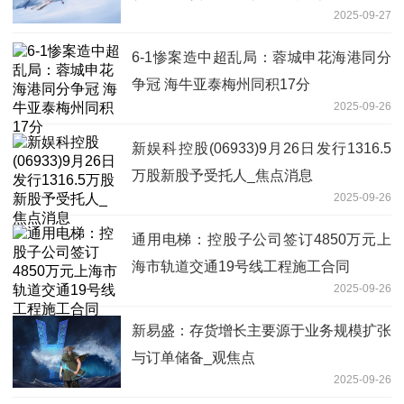
2025-09-27
6-1惨案造中超乱局：蓉城申花海港同分
争冠 海牛亚泰梅州同积17分
2025-09-26
新娱科控股(06933)9月26日发行1316.5
万股新股予受托人_焦点消息
2025-09-26
通用电梯：控股子公司签订4850万元上
海市轨道交通19号线工程施工合同
2025-09-26
新易盛：存货增长主要源于业务规模扩张
与订单储备_观焦点
2025-09-26