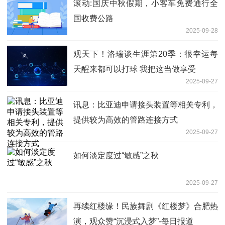
滚动:国庆中秋假期，小客车免费通行全
国收费公路
2025-09-28
观天下！洛瑞谈生涯第20季：很幸运每
天醒来都可以打球 我把这当做享受
2025-09-27
讯息：比亚迪申请接头装置等相关专利，
提供较为高效的管路连接方式
2025-09-27
如何淡定度过“敏感”之秋
2025-09-27
再续红楼缘！民族舞剧《红楼梦》合肥热
演，观众赞“沉浸式入梦”-每日报道