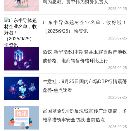
鹰为总裁、贾中伟为财务负责人
2025-09-25
广东半导体题材企业名单，收好啦！
（2025/9/25） 快资讯
2025-09-25
热议:新华指数|本期隰县玉露香梨产地收
购价格、电商销售价格环比上行
2025-09-25
生意社：9月25日国内市场DBP行情震荡
盘整-焦点速看
2025-09-25
富国基金9月份反洗钱宣传广泛覆盖，多
维举措筑牢安全防线-当前热点
2025-09-25