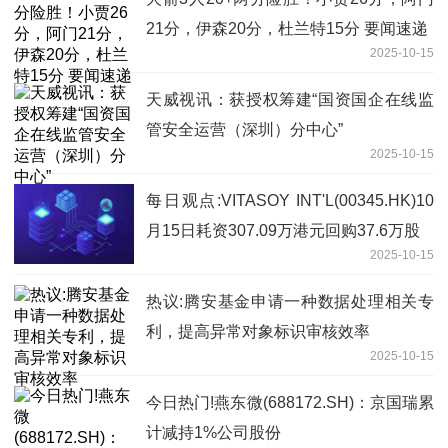
21分，伊森20分，杜兰特15分 要闻速递
2025-10-15
天威视讯：获授权筹建“国资国企在线监
管安全运营（深圳）分中心”
2025-10-15
每日观点:VITASOY INT'L(00345.HK)10
月15日耗资307.09万港元回购37.6万股
2025-10-15
热议:腾安基金申请一种数据处理相关专
利，提高异常对象标识审核效率
2025-10-15
今日热门!燕东微(688172.SH)：京国瑞累
计减持1%公司股份