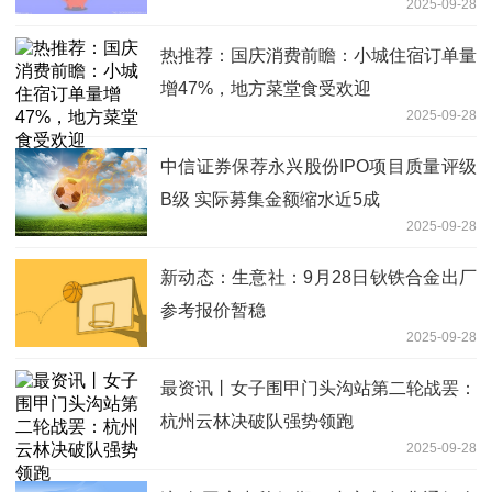
2025-09-28
热推荐：国庆消费前瞻：小城住宿订单量
增47%，地方菜堂食受欢迎
2025-09-28
中信证券保荐永兴股份IPO项目质量评级
B级 实际募集金额缩水近5成
2025-09-28
新动态：生意社：9月28日钬铁合金出厂
参考报价暂稳
2025-09-28
最资讯丨女子围甲门头沟站第二轮战罢：
杭州云林决破队强势领跑
2025-09-28