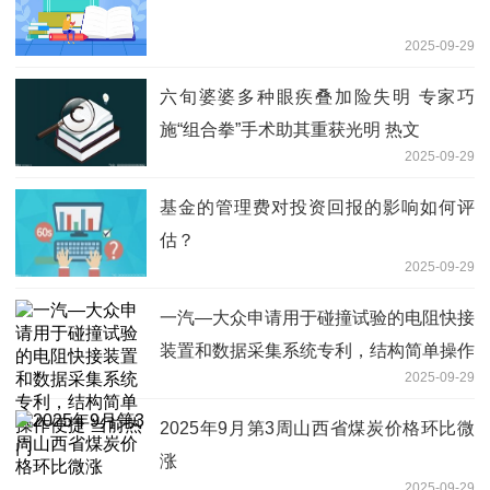
2025-09-29
六旬婆婆多种眼疾叠加险失明 专家巧
施“组合拳”手术助其重获光明 热文
2025-09-29
基金的管理费对投资回报的影响如何评
估？
2025-09-29
一汽—大众申请用于碰撞试验的电阻快接
装置和数据采集系统专利，结构简单操作
2025-09-29
便捷 当前热门
2025年9月第3周山西省煤炭价格环比微
涨
2025-09-29