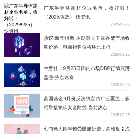
广东半导体题材企业名单，收好啦！
（2025/9/25） 快资讯
2025-09-25
热议:新华指数|本期隰县玉露香梨产地收
购价格、电商销售价格环比上行
2025-09-25
生意社：9月25日国内市场DBP行情震荡
盘整-焦点速看
2025-09-25
富国基金9月份反洗钱宣传广泛覆盖，多
维举措筑牢安全防线-当前热点
2025-09-25
七旬老人四年饱受眼痛折磨，高难度引流