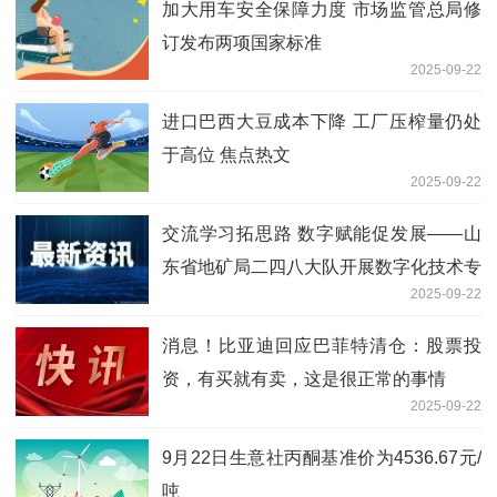
加大用车安全保障力度 市场监管总局修
订发布两项国家标准
2025-09-22
进口巴西大豆成本下降 工厂压榨量仍处
于高位 焦点热文
2025-09-22
交流学习拓思路 数字赋能促发展——山
东省地矿局二四八大队开展数字化技术专
2025-09-22
题交流|今日快讯
消息！比亚迪回应巴菲特清仓：股票投
资，有买就有卖，这是很正常的事情
2025-09-22
9月22日生意社丙酮基准价为4536.67元/
吨