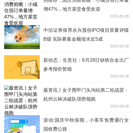
热推荐：国庆消费前瞻：小城住宿订单量
增47%，地方菜堂食受欢迎
2025-09-28
中信证券保荐永兴股份IPO项目质量评级
B级 实际募集金额缩水近5成
2025-09-28
新动态：生意社：9月28日钬铁合金出厂
参考报价暂稳
2025-09-28
最资讯丨女子围甲门头沟站第二轮战罢：
杭州云林决破队强势领跑
2025-09-28
滚动:国庆中秋假期，小客车免费通行全
国收费公路