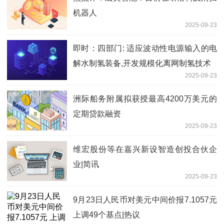
机器人
2025-09-23
即时：四部门: 适应波动性电源输入的电
解水制氢装备,开发规模化离网制氢技术
2025-09-23
洲际船务附属拟获授最高4200万美元的
定期贷款融资
2025-09-23
维宏股份等在嘉兴新设智造创投合伙企
业|简讯
2025-09-23
9月23日人民币对美元中间价报7.1057元
上调49个基点|热议