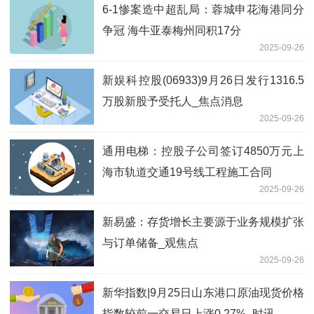
6-1惨案造中超乱局：蓉城申花海港同分
争冠 海牛亚泰梅州同积17分
2025-09-26
新娱科控股(06933)9月26日发行1316.5
万股新股予受托人_焦点消息
2025-09-26
通用电梯：控股子公司签订4850万元上
海市轨道交通19号线工程施工合同
2025-09-26
新易盛：存货增长主要源于业务规模扩张
与订单储备_观焦点
2025-09-26
新华指数|9月25日山东港口原油现货价格
指数较前一交易日上涨0.27%_时讯