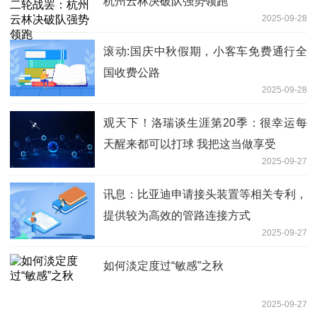
杭州云林决破队强势领跑
2025-09-28
滚动:国庆中秋假期，小客车免费通行全
国收费公路
2025-09-28
观天下！洛瑞谈生涯第20季：很幸运每
天醒来都可以打球 我把这当做享受
2025-09-27
讯息：比亚迪申请接头装置等相关专利，
提供较为高效的管路连接方式
2025-09-27
如何淡定度过“敏感”之秋
2025-09-27