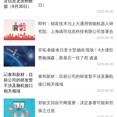
日）
2025-09-30
即时：锦富技术与上大通用智能机器人研
究院、上海函司信息科技有限公司签署合
2025-09-30
作协议
开拓者媒体日变大型杨吹现场！4大佬狂
赞杨瀚森，新基石一目了然 速递
2025-09-30
泰和新材：目前公司的研发暂不涉及脑机
接口相关领域
2025-09-30
郑钦文回应中网退赛：决定参赛可能有些
操之过急