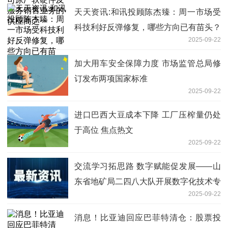
天天资讯:和讯投顾陈杰臻：周一市场受
科技利好反弹修复，哪些方向已有苗头？
2025-09-22
加大用车安全保障力度 市场监管总局修
订发布两项国家标准
2025-09-22
进口巴西大豆成本下降 工厂压榨量仍处
于高位 焦点热文
2025-09-22
交流学习拓思路 数字赋能促发展——山
东省地矿局二四八大队开展数字化技术专
2025-09-22
题交流|今日快讯
消息！比亚迪回应巴菲特清仓：股票投