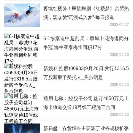
再续红楼缘！民族舞剧《红楼梦》合肥热
演，观众赞“沉浸式入梦”-每日报道
2025-09-27
6-1惨案造中超乱局：蓉城申花海港同分
争冠 海牛亚泰梅州同积17分
2025-09-26
新娱科控股(06933)9月26日发行1316.5
万股新股予受托人_焦点消息
2025-09-26
通用电梯：控股子公司签订4850万元上
海市轨道交通19号线工程施工合同
2025-09-26
新易盛：存货增长主要源于业务规模扩张