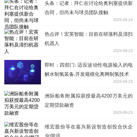
头条：记者：拜仁在讨论给奥利塞提供新
合同，但尚未与球员团队接触
2025-09-24
热点评！宏英智能：目前在研落料及清扫
机器人
2025-09-23
即时：四部门: 适应波动性电源输入的电
解水制氢装备,开发规模化离网制氢技术
2025-09-23
洲际船务附属拟获授最高4200万美元的
定期贷款融资
2025-09-23
维宏股份等在嘉兴新设智造创投合伙企
业|简讯