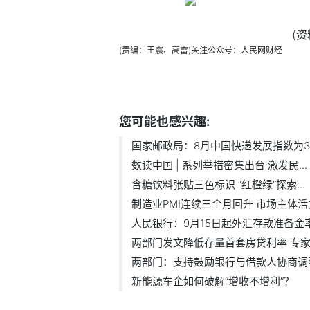
(
(责编：王震、高雷)
关注公众号：人民网财经
标签：
您可能也感兴趣:
国家邮政局：8月中国快递发展指数为361.
数读中国 | 系列举措密集出台 激发民...
含糖饮料张贴三色标识 “红橙绿”探索...
制造业PMI连续三个月回升 市场主体活力.
人民银行：9月15日起外汇存款准备金率由
两部门发文降低存量首套房贷利率 专家.
两部门：支持鼓励银行与借款人协商调整.
新能源车企如何破解“增收不增利”？