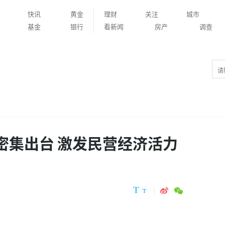
快讯
黄金
理财
关注
城市
基金
银行
看新闻
房产
调查
措密集出台 激发民营经济活力