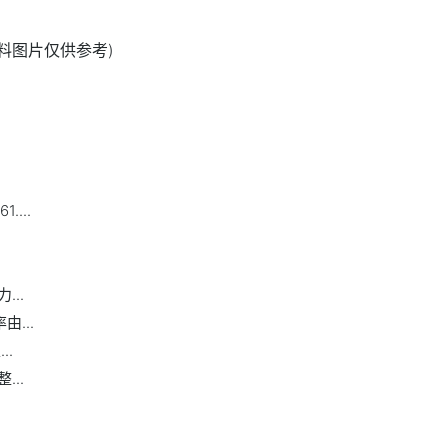
资料图片仅供参考)
...
..
...
..
..