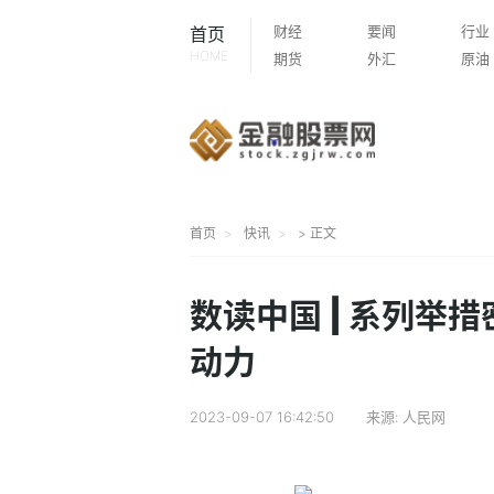
财经
要闻
行业
首页
HOME
期货
外汇
原油
首页
快讯
> 正文
数读中国 | 系列举
动力
2023-09-07 16:42:50
来源:
人民网