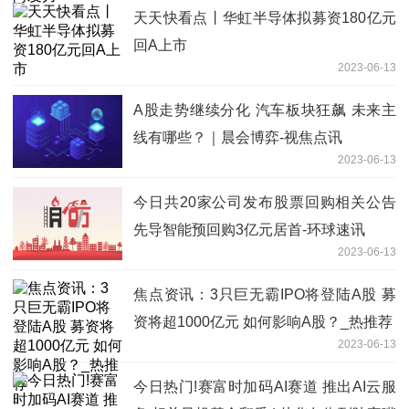
天天快看点丨华虹半导体拟募资180亿元
回A上市
2023-06-13
A股走势继续分化 汽车板块狂飙 未来主
线有哪些？｜晨会博弈-视焦点讯
2023-06-13
今日共20家公司发布股票回购相关公告
先导智能预回购3亿元居首-环球速讯
2023-06-13
焦点资讯：3只巨无霸IPO将登陆A股 募
资将超1000亿元 如何影响A股？_热推荐
2023-06-13
今日热门!赛富时加码AI赛道 推出AI云服