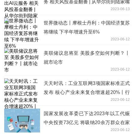
务 相关风投基金翻番 | 从华尔街到陆家嘴
2023-06-13
世界微动态丨摩根士丹利：中国经济复苏
将继续 下半年增速升至6%
2023-06-12
美联储议息将至 美股多空如何判断？丨
就市论市
2023-06-12
天天时讯：工业互联网3项国家标准正式
发布 核心产业未来复合增速超20%丨行
2023-06-12
业风口
国家发展改革委已下达2023年以工代赈
中央投资73亿元 将吸纳20余万群众在家
2023-06-12
门口务工就业