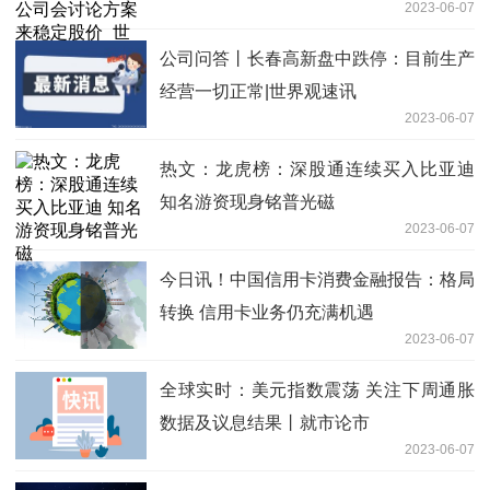
2023-06-07
热推荐
公司问答丨长春高新盘中跌停：目前生产
经营一切正常|世界观速讯
2023-06-07
热文：龙虎榜：深股通连续买入比亚迪
知名游资现身铭普光磁
2023-06-07
今日讯！中国信用卡消费金融报告：格局
转换 信用卡业务仍充满机遇
2023-06-07
全球实时：美元指数震荡 关注下周通胀
数据及议息结果丨就市论市
2023-06-07