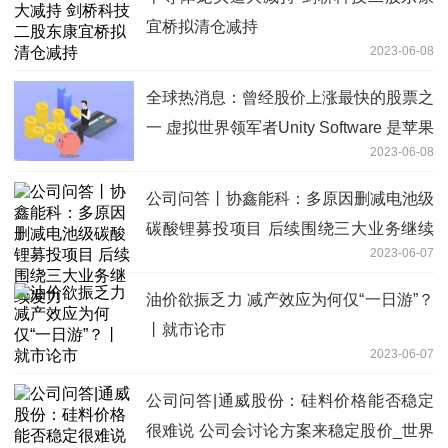
宜桥拟清仓减持
2023-06-08
全球热消息：曾经股价上涨最快的股票之
一 虚拟世界领军者Unity Software 是苹果
2023-06-08
Vision Pro的最大受益者？| 从华尔街到
陆家嘴
公司问答丨协鑫能科：多原因删减电池级
碳酸锂募投项目 后续围绕三大业务继续
2023-06-07
发力
油价欲振乏力 减产效应为何仅“一日游”？
丨就市论市
2023-06-07
公司问答|通威股份：硅料价格能否稳定
很难说 公司会讨论方案来稳定股价_世界