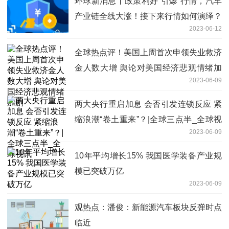
环球新消息丨政策利好“引爆”行情，汽车
产业链全线大涨！接下来行情如何演绎？
2023-06-12
全球热点评！美国上周首次申领失业救济
金人数大增 舆论对美国经济悲观情绪加
2023-06-09
剧
两大央行重启加息 会否引发连锁反应 紧
缩浪潮“卷土重来”？|全球三点半_全球视
2023-06-09
讯
10年平均增长15% 我国医学装备产业规
模已突破万亿
2023-06-09
观热点：潘俊：新能源汽车板块反弹时点
临近