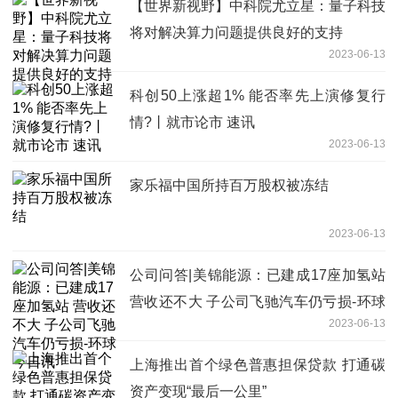
【世界新视野】中科院尤立星：量子科技
将对解决算力问题提供良好的支持
2023-06-13
科创50上涨超1% 能否率先上演修复行
情?丨就市论市 速讯
2023-06-13
家乐福中国所持百万股权被冻结
2023-06-13
公司问答|美锦能源：已建成17座加氢站
营收还不大 子公司飞驰汽车仍亏损-环球
2023-06-13
今日讯
上海推出首个绿色普惠担保贷款 打通碳
资产变现“最后一公里”