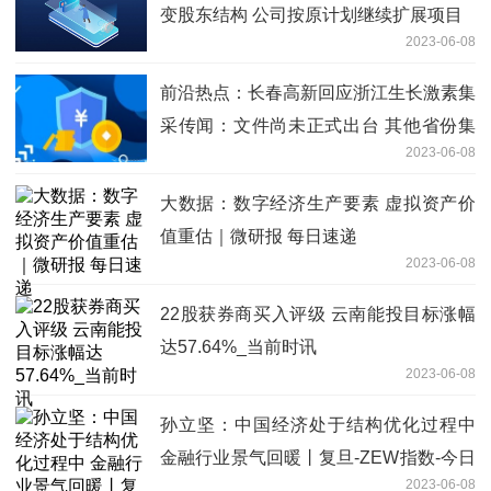
变股东结构 公司按原计划继续扩展项目
2023-06-08
前沿热点：长春高新回应浙江生长激素集
采传闻：文件尚未正式出台 其他省份集
2023-06-08
采基本能实现以价换量
大数据：数字经济生产要素 虚拟资产价
值重估｜微研报 每日速递
2023-06-08
22股获券商买入评级 云南能投目标涨幅
达57.64%_当前时讯
2023-06-08
孙立坚：中国经济处于结构优化过程中
金融行业景气回暖丨复旦-ZEW指数-今日
2023-06-08
热议