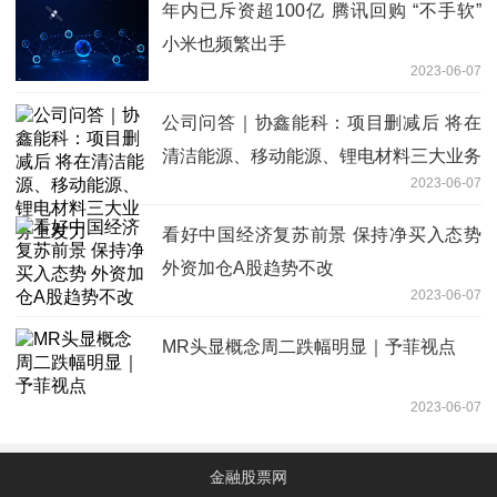
年内已斥资超100亿 腾讯回购 “不手软”
小米也频繁出手
2023-06-07
公司问答｜协鑫能科：项目删减后 将在
清洁能源、移动能源、锂电材料三大业务
2023-06-07
上发力
看好中国经济复苏前景 保持净买入态势
外资加仓A股趋势不改
2023-06-07
MR头显概念周二跌幅明显｜予菲视点
2023-06-07
金融股票网