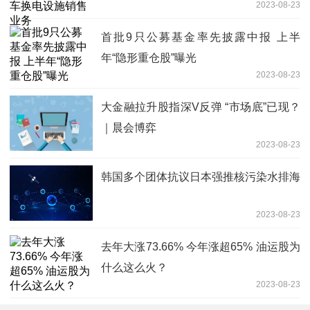
2023-08-23
首批9只公募基金率先披露中报 上半
年“隐形重仓股”曝光
2023-08-23
大金融拉升股指深V反弹 “市场底”已现？
｜晨会博弈
2023-08-23
韩国多个团体抗议日本强推核污染水排海
2023-08-23
去年大涨73.66% 今年涨超65% 油运股为
什么这么火？
2023-08-23