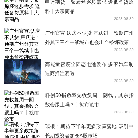
申万期货：聚烯烃逐步需求 逢低备货原
料丨大宗商品
2023-08-30
广州官宣:认房不认贷 严跃进：预期广州
外其它三个一线城市也会出台松绑政策
2023-08-30
高能量密度全固态电池发布 多家汽车制
造商押注赛道
2023-08-30
科创50指数率先收复周一阴线，其余指
数会跟上吗？丨就市论市
2023-08-30
瑞银：期待下半年更多政策落地 吸引中
长期投资者加仓A股市场