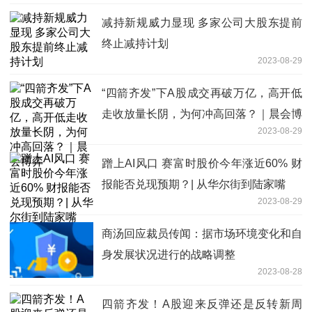
减持新规威力显现 多家公司大股东提前
终止减持计划
2023-08-29
“四箭齐发”下A股成交再破万亿，高开低
走收放量长阴，为何冲高回落？｜晨会博
2023-08-29
弈
蹭上AI风口 赛富时股价今年涨近60% 财
报能否兑现预期？| 从华尔街到陆家嘴
2023-08-29
商汤回应裁员传闻：据市场环境变化和自
身发展状况进行的战略调整
2023-08-28
四箭齐发！A股迎来反弹还是反转新周