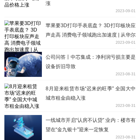
涨
2023-09-01
苹果要3D打印手表底盘？ 3D打印板块应
声走高 消费电子领域跑出加速度 | 从华尔
2023-09-01
街到陆家嘴
公司问答丨中芯集成：净利润亏损主要是
设备折旧导致
2023-08-31
8月迎来租赁市场“迟来的旺季” 全国大中
城市租金由稳入涨
2023-08-31
一线城市开启“认房不认贷” 业内：楼市有
望在“金九银十”迎来一定恢复
2023-08-31