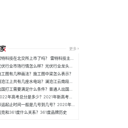
更多
雷特科技在北交所上市了吗？ 雷特科技主营业务是什么？
光伏行业市场行情怎么样？光伏行业龙头公司下半年表现如何？
施工图有几种画法？施工图中梁怎么表示？
澜沧江上共有几座水电站？澜沧江云南段水电站介绍
出国打工需要满足什么条件？普通人出国打工需要办理哪些手续？
2022年高考总分是多少？2021年新高考满分是多少？
春运起止时间一般是几号到几号？2020年春运起止时间表
别克和361度什么关系？361度品牌历史