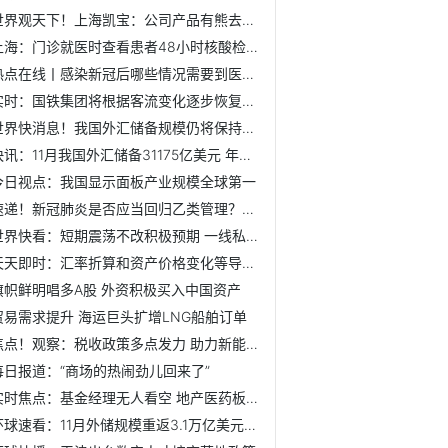
世界观天下！上海凯宝：公司产品有熊去氧胆酸成分 能否预防...
上海：门诊就医时查看患者48小时核酸检测结果
热点在线丨感染新冠后哪些情况需要到医院去？上海卫健委回应
实时：国铁集团将根据客流变化逐步恢复客车开行
世界快消息！我国外汇储备规模仍将保持总体稳定
快讯：11月我国外汇储备31175亿美元 年内首次增持黄金储备
今日视点：我国显示面板产业规模全球第一
速递！新冠肺炎是否应当回归乙类管理？张伯礼：适时有序作出调整
世界快看：短期震荡不改积极预期 一线私募掘金“蓝筹+周期”
天天即时：汇率折算和资产价格变化等导致我国11月外汇储备规...
旗帜鲜明唱多A股 外资积极买入中国资产
贸易需求提升 海运巨头扩增LNG船舶订单
焦点！观察：税收政策多点发力 助力新能源汽车产业稳步发展
每日报道：“商场的热闹劲儿回来了”
实时焦点：基金经理无人看空 地产医药板块成年末投资重点
环球速看：11月外储规模重返3.1万亿美元关口上方