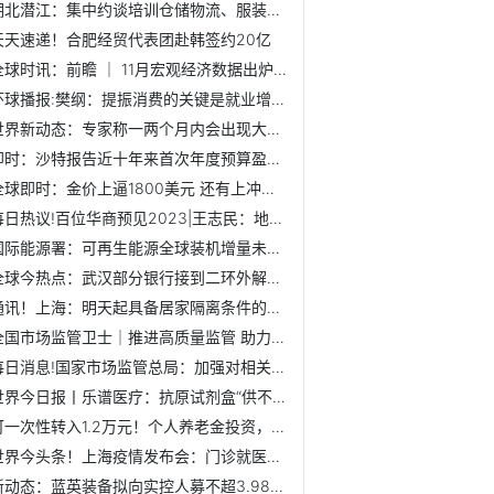
湖北潜江：集中约谈培训仓储物流、服装加工企业消防安全责任人
天天速递！合肥经贸代表团赴韩签约20亿
全球时讯：前瞻 ｜ 11月宏观经济数据出炉在即，全年CPI站“...
环球播报:樊纲：提振消费的关键是就业增长及收入增长
世界新动态：专家称一两个月内会出现大规模疫情冲击
即时：沙特报告近十年来首次年度预算盈余 初步计算GDP增长8.5%
全球即时：金价上逼1800美元 还有上冲动能吗？丨就市论市
每日热议!百位华商预见2023|王志民：地区合作新机遇和挑战并存
国际能源署：可再生能源全球装机增量未来五年有望翻番
全球今热点：武汉部分银行接到二环外解除限购通知
通讯！上海：明天起具备居家隔离条件的无症状感染者和轻型病...
全国市场监管卫士｜推进高质量监管 助力高质量发展
每日消息!国家市场监管总局：加强对相关医疗美容机构等场所现...
世界今日报丨乐谱医疗：抗原试剂盒“供不应求”目前只订货无...
可一次性转入1.2万元！个人养老金投资，为何推荐养老FOF？
世界今头条！上海疫情发布会：门诊就医时查看患者48小时核酸...
新动态：蓝英装备拟向实控人募不超3.98亿获通过 一创投行建功