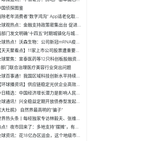
中国侦探图鉴
消除老年消费者“数字鸿沟” App适老化取得积极进展
全球观热点：金融支持政策密集出台 促进房地产市场平稳健康发...
两部门发文明确“十四五”时期城镇化与城市发展领域科技创新...
全球热点！沃森生物：公司新冠mRNA疫苗的国内III期临床试验数...
【天天聚看点】11家上市公司股票遭重要股东减持，鹏欣资源减...
全球聚焦：宣泰医药等12只科创板股融资余额增幅超10%
11部门联合治理医疗美容行业突出问题
全球百事通！我国区域科技创新水平持续提升 有力支撑创新型国...
【环球播资讯】供应链稳定光伏企业高效生产
今日精选：中国经济增长潜力是影响人民币汇率关键因素
全球通讯！兴全稳益定期开放债券型发起式证券投资基金基金产...
《大杜鹃》 自然界最高明的“骗子”
世界热头条丨每经独家专访林毅夫、张维迎，还原“林张之争”本质
热点！夜市回来了：多地支持“摆摊”，有商业街客流量提升30%
全球资讯：花18亿办区运会，这个地级市的野心不止“运动之城”