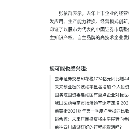
张依群表示，去年上市企业的经营
发应用、生产能力转换、经营模式创新
印证了以股市为代表的中国证券市场整
主知识产权、自主品牌的高技术企业发
标签：
证券交易印花税
您可能也感兴趣:
去年证券交易印花税1774亿元同比增44
未来创业板的波动率显著增加 个人投资.
国务院国资委启动国有重点企业对标世界.
我国医药电商市场渗透率逐年递增 2020.
蘑菇街2021财年第一季度净亏损同比收窄
姚余栋：未来居民投资将由房屋转向金融.
前往四川旅游订好的行程能取消吗?