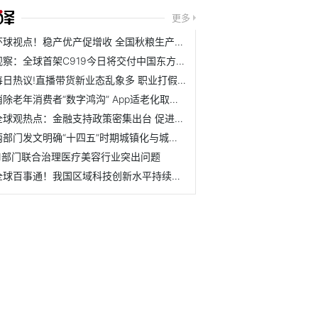
更多
环球视点！稳产优产促增收 全国秋粮生产交出“丰收答卷”
观察：全球首架C919今日将交付中国东方航空
每日热议!直播带货新业态乱象多 职业打假人“杠上”带货主播
消除老年消费者“数字鸿沟” App适老化取得积极进展
全球观热点：金融支持政策密集出台 促进房地产市场平稳健康发...
两部门发文明确“十四五”时期城镇化与城市发展领域科技创新...
11部门联合治理医疗美容行业突出问题
全球百事通！我国区域科技创新水平持续提升 有力支撑创新型国...