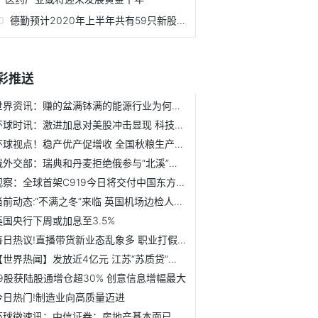
德勤预计2020年上半年共有59只新股在港上市
彩推送
世界资讯：赚的盆满钵满的能源行业为何成为2023年重点风险板...
环球时讯：激进加息对美股冲击显现 科技公司下滑 银行股疲...
环球视点！稳产优产促增收 全国秋粮生产交出“丰收答卷”
俄外交部：瑞典和丹麦拒绝俄参与“北溪”事件调查
观察：全球首架C919今日将交付中国东方航空
当前动态:“不满之冬”来临 英国机场边检人员也要罢工
英国央行下周或加息至3.5%
每日热议!直播带货新业态乱象多 职业打假人“杠上”带货主播
【世界热闻】发放近4亿元 江苏“苏质贷”认证融资活动惠及小...
19股获陆股通增仓超30% 创意信息增幅最大
今日热门!制造业向高质量迈进
环球微速讯：中信证券：房地产基本面已然具备复苏的前置条件