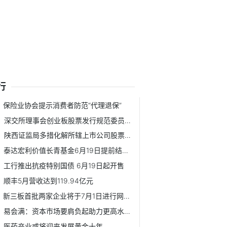
行
保险业协会提示消费者防范“代理退保”
深交所理事会创业板股票发行规范委员会成立
陕西证监局多措化解所辖上市公司股票质押风险
泰达宏利价值长青基金6月19日提前结束募集
工行推出抗疫特别国债 6月19日起开售
顺丰5月营收达到119.94亿元
新三板首批两家企业将于7月1日进行网上申购
易会满：资本市场要肩负起助力更高水平开放的使命
医药产业或将迎来发展黄金十年