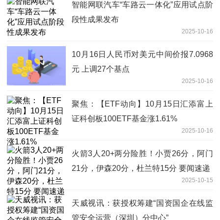
智能网联汽车“车路云一体化”应用试点阶
段性成果发布
2025-10-16
10月16日人民币对美元中间价报7.0968
元 上调27个基点
2025-10-16
聚焦：【ETF动向】10月15日汇添富上
证科创板100ETF基金涨1.61%
2025-10-16
火箭3人20+两分险胜！小贾26分，阿门
21分，伊森20分，杜兰特15分 要闻速递
2025-10-15
天威视讯：获授权筹建“国资国企在线监
管安全运营（深圳）分中心”