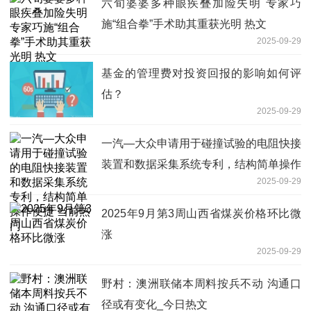
六旬婆婆多种眼疾叠加险失明 专家巧
施“组合拳”手术助其重获光明 热文
2025-09-29
基金的管理费对投资回报的影响如何评
估？
2025-09-29
一汽—大众申请用于碰撞试验的电阻快接
装置和数据采集系统专利，结构简单操作
2025-09-29
便捷 当前热门
2025年9月第3周山西省煤炭价格环比微
涨
2025-09-29
野村：澳洲联储本周料按兵不动 沟通口
径或有变化_今日热文