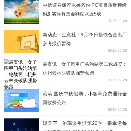
中信证券保荐永兴股份IPO项目质量评级
B级 实际募集金额缩水近5成
2025-09-28
新动态：生意社：9月28日钬铁合金出厂
参考报价暂稳
2025-09-28
最资讯丨女子围甲门头沟站第二轮战罢：
杭州云林决破队强势领跑
2025-09-28
滚动:国庆中秋假期，小客车免费通行全
国收费公路
2025-09-28
观天下！洛瑞谈生涯第20季：很幸运每