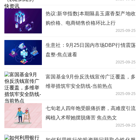
热议:新华指数|本期隰县玉露香梨产地收
购价格、电商销售价格环比上行
2025-09-25
生意社：9月25日国内市场DBP行情震荡
盘整-焦点速看
2025-09-25
富国基金9月份反洗钱宣传广泛覆盖，多
维举措筑牢安全防线-当前热点
2025-09-25
七旬老人四年饱受眼痛折磨，高难度引流
阀植入术帮她摆脱痛苦 焦点热文
2025-09-25
如何利用银行的投资顾问获取个性化服