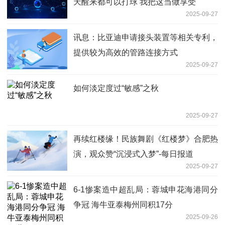
天醒来都可以打球 我把这当做享受
2025-09-27
讯息：比亚迪申请接头装置等相关专利，
提供较为高效的管路连接方式
2025-09-27
如何淡定度过“敏感”之秋
2025-09-27
再续红楼缘！民族舞剧《红楼梦》合肥热
演，观众赞“沉浸式入梦”-每日报道
2025-09-27
6-1惨案造中超乱局：蓉城申花海港同分
争冠 海牛亚泰梅州同积17分
2025-09-26