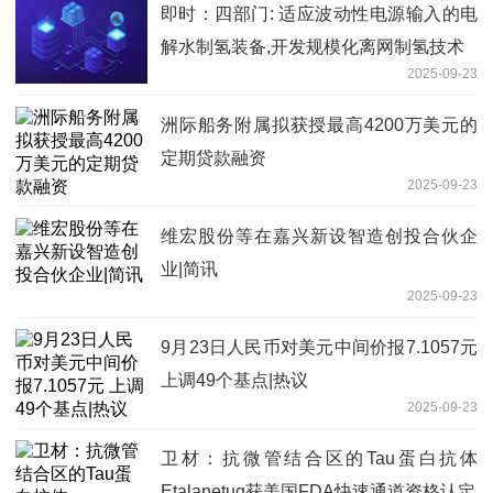
即时：四部门: 适应波动性电源输入的电
解水制氢装备,开发规模化离网制氢技术
2025-09-23
洲际船务附属拟获授最高4200万美元的
定期贷款融资
2025-09-23
维宏股份等在嘉兴新设智造创投合伙企
业|简讯
2025-09-23
9月23日人民币对美元中间价报7.1057元
上调49个基点|热议
2025-09-23
卫材：抗微管结合区的Tau蛋白抗体
Etalanetug获美国FDA快速通道资格认定