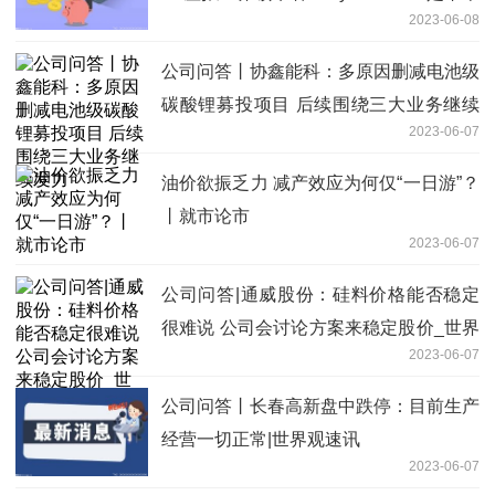
2023-06-08
Vision Pro的最大受益者？| 从华尔街到
陆家嘴
公司问答丨协鑫能科：多原因删减电池级
碳酸锂募投项目 后续围绕三大业务继续
2023-06-07
发力
油价欲振乏力 减产效应为何仅“一日游”？
丨就市论市
2023-06-07
公司问答|通威股份：硅料价格能否稳定
很难说 公司会讨论方案来稳定股价_世界
2023-06-07
热推荐
公司问答丨长春高新盘中跌停：目前生产
经营一切正常|世界观速讯
2023-06-07