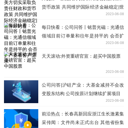
货币政策 共同维护国际经济金融稳定|世
2023-06-08
界即时看
每日快看：公司问答丨铭普光磁：光通信
领域目前订单量和往年是持平的 会否扩
2023-06-08
产要看客户需求
天天滚动:外资重磅官宣：超买中国股票
2023-06-08
公司问答|沪硅产业：大基金减持不会改
变股东结构 公司按原计划继续扩展项目
2023-06-08
前沿热点：长春高新回应浙江生长激素集
采传闻：文件尚未正式出台 其他省份集