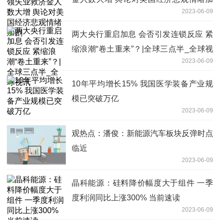
2023-06-09
剧
两大央行重启加息 会否引发连锁反应 紧
缩浪潮“卷土重来”？|全球三点半_全球视
2023-06-09
讯
10年平均增长15% 我国医学装备产业规
模已突破万亿
2023-06-09
观热点：潘俊：新能源汽车板块反弹时点
临近
2023-06-09
晶科能源：硅料降价幅度大于组件 一季
度利润同比上涨300% 当前速读
2023-06-09