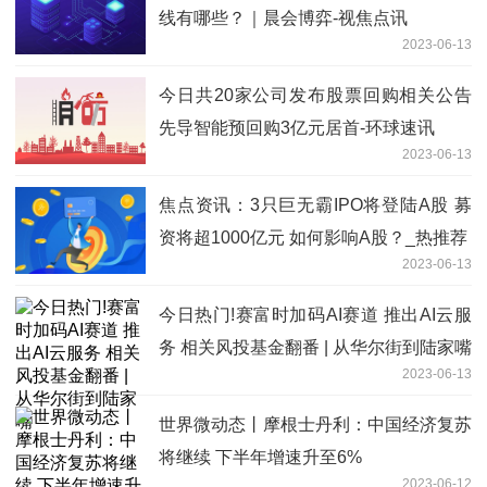
线有哪些？｜晨会博弈-视焦点讯
2023-06-13
今日共20家公司发布股票回购相关公告
先导智能预回购3亿元居首-环球速讯
2023-06-13
焦点资讯：3只巨无霸IPO将登陆A股 募
资将超1000亿元 如何影响A股？_热推荐
2023-06-13
今日热门!赛富时加码AI赛道 推出AI云服
务 相关风投基金翻番 | 从华尔街到陆家嘴
2023-06-13
世界微动态丨摩根士丹利：中国经济复苏
将继续 下半年增速升至6%
2023-06-12