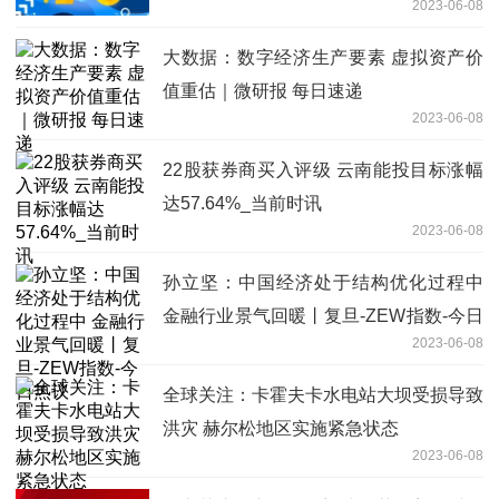
2023-06-08
采基本能实现以价换量
大数据：数字经济生产要素 虚拟资产价
值重估｜微研报 每日速递
2023-06-08
22股获券商买入评级 云南能投目标涨幅
达57.64%_当前时讯
2023-06-08
孙立坚：中国经济处于结构优化过程中
金融行业景气回暖丨复旦-ZEW指数-今日
2023-06-08
热议
全球关注：卡霍夫卡水电站大坝受损导致
洪灾 赫尔松地区实施紧急状态
2023-06-08