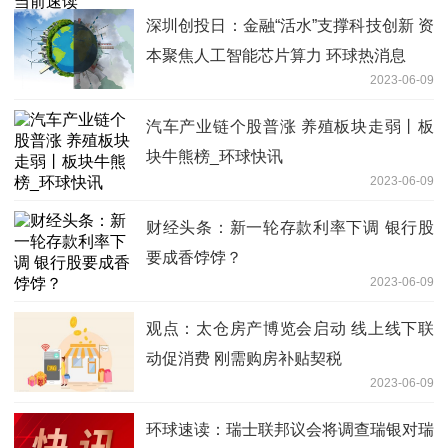
深圳创投日：金融“活水”支撑科技创新 资
本聚焦人工智能芯片算力 环球热消息
2023-06-09
汽车产业链个股普涨 养殖板块走弱丨板
块牛熊榜_环球快讯
2023-06-09
财经头条：新一轮存款利率下调 银行股
要成香饽饽？
2023-06-09
观点：太仓房产博览会启动 线上线下联
动促消费 刚需购房补贴契税
2023-06-09
环球速读：瑞士联邦议会将调查瑞银对瑞