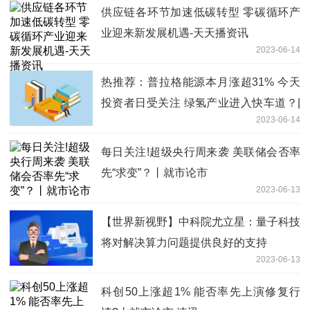
供应链各环节加速低碳转型 零碳循环产
业迎来新发展机遇-天天播资讯
2023-06-14
热推荐：普拉格能源本月涨超31% 今天
投资者日受关注 绿氢产业进入快车道？|
2023-06-14
从华尔街到陆家嘴
每日关注!超级央行周来袭 美联储会否率
先“求变”？丨就市论市
2023-06-13
【世界新视野】中科院尤立星：量子科技
将对解决算力问题提供良好的支持
2023-06-13
科创50上涨超1% 能否率先上演修复行