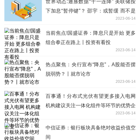
世界动态:通胀数据“十一连降” 美联储按
下加息“暂停键”？ 邵宇：或暂缓 而不是
2023-06-14
停止
当前焦点!国盛证券：降息只是开始 更多
组合拳正在路上丨投资有看投
2023-06-14
热点聚焦：央行宣布“降息”，A股能否摆
脱弱势？丨就市论市
2023-06-14
百事通！分布式光伏有望更多接入电网
机构建议关注一体化组件等环节的优势企
2023-06-14
业
中信证券：银行板块具备绝对收益价值空
间