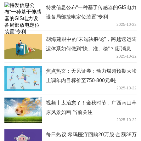
特发信息公布“一种基于传感器的GIS电力
设备局部放电定位装置”专利
2025-10-22
胡海建眼中的“末端决胜论”，跨越速运陆
运体系如何做到“快、准、稳”？|新消息
2025-10-22
焦点热文：天风证券：动力煤超预期大涨
上调年内目标价至750-800元/吨
2025-10-22
视频丨太治愈了！金秋时节，广西南山草
原风景如画 当前关注
2025-10-22
每日热议!希玛医疗回购20万股 金额38万