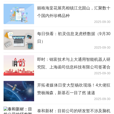
丽格海棠花展亮相镇江北固山，汇聚数十
个国内外珍稀品种
2025-09-30
每日快看：初灵信息龙虎榜数据（9月30
日）
2025-09-30
即时：锦富技术与上大通用智能机器人研
究院、上海函司信息科技有限公司签署合
2025-09-30
作协议
开拓者媒体日变大型杨吹现场！4大佬狂
赞杨瀚森，新基石一目了然 速递
2025-09-30
泰和新材：目前公司的研发暂不涉及脑机