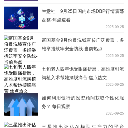
生意社：9月25日国内市场DBP行情震荡
盘整-焦点速看
2025-09-25
富国基金9月份反洗钱宣传广泛覆盖，多
维举措筑牢安全防线-当前热点
2025-09-25
七旬老人四年饱受眼痛折磨，高难度引流
阀植入术帮她摆脱痛苦 焦点热文
2025-09-25
如何利用银行的投资顾问获取个性化服
务？ 每日观察
2025-09-25
三星推出评估AI模型生产力的平台