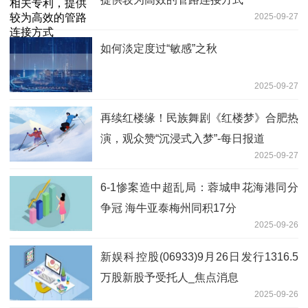
2025-09-27
如何淡定度过“敏感”之秋
2025-09-27
再续红楼缘！民族舞剧《红楼梦》合肥热
演，观众赞“沉浸式入梦”-每日报道
2025-09-27
6-1惨案造中超乱局：蓉城申花海港同分
争冠 海牛亚泰梅州同积17分
2025-09-26
新娱科控股(06933)9月26日发行1316.5
万股新股予受托人_焦点消息
2025-09-26