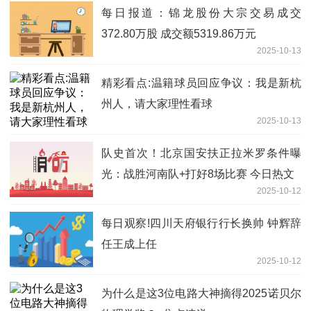
每日报道：锦龙股份大宗交易成交
372.80万股 成交额5319.86万元
2025-10-13
精彩看点:温籍球员回应争议：我是新杭
州人，请大家理性看球
2025-10-13
队史首次！北京国安扶正拉米罗条件曝
光：战胜河南队+打好8场比赛 今日热文
2025-10-12
每日观察!四川天府银行行长换帅 钟辉辞
任王成上任
2025-10-12
为什么是这3位电路大神摘得2025诺贝尔