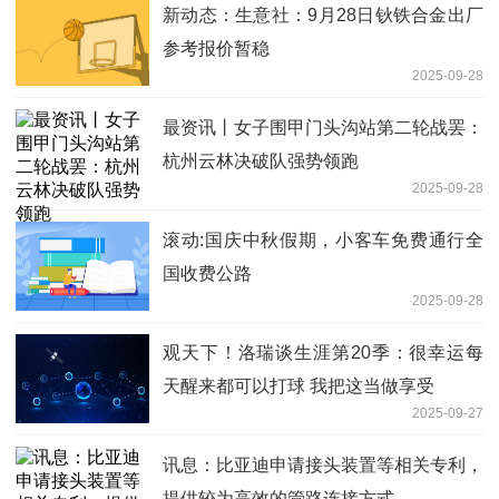
新动态：生意社：9月28日钬铁合金出厂
参考报价暂稳
2025-09-28
最资讯丨女子围甲门头沟站第二轮战罢：
杭州云林决破队强势领跑
2025-09-28
滚动:国庆中秋假期，小客车免费通行全
国收费公路
2025-09-28
观天下！洛瑞谈生涯第20季：很幸运每
天醒来都可以打球 我把这当做享受
2025-09-27
讯息：比亚迪申请接头装置等相关专利，
提供较为高效的管路连接方式