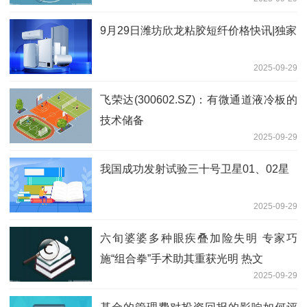
每日速看
9月29日潍坊欣龙粘胶短纤价格快讯|独家
2025-09-29
飞荣达(300602.SZ)：有微通道液冷板的
技术储备
2025-09-29
我国成功发射试验三十号卫星01、02星
2025-09-29
六旬婆婆多种眼疾叠加险失明 专家巧
施“组合拳”手术助其重获光明 热文
2025-09-29