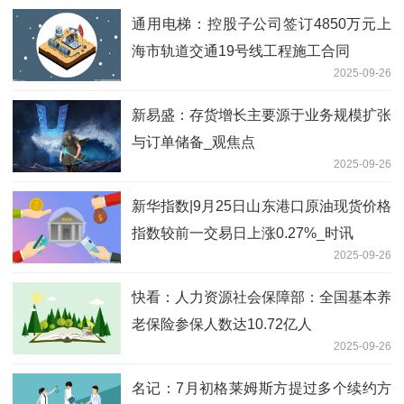
通用电梯：控股子公司签订4850万元上
海市轨道交通19号线工程施工合同
2025-09-26
新易盛：存货增长主要源于业务规模扩张
与订单储备_观焦点
2025-09-26
新华指数|9月25日山东港口原油现货价格
指数较前一交易日上涨0.27%_时讯
2025-09-26
快看：人力资源社会保障部：全国基本养
老保险参保人数达10.72亿人
2025-09-26
名记：7月初格莱姆斯方提过多个续约方