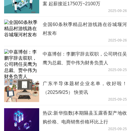
案 起薪接近1750万~2100万
2025-09-26
全国60条秋季精品村游线路在谷城堰河
村发布
2025-09-26
中嘉博创：李鹏宇辞去双职，公司聘任吴
鹰为总裁、贾中伟为财务负责人
2025-09-25
广东半导体题材企业名单，收好啦！
（2025/9/25） 快资讯
2025-09-25
热议:新华指数|本期隰县玉露香梨产地收
购价格、电商销售价格环比上行
2025-09-25