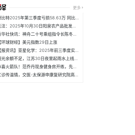
更多
康比特2025年第三季度亏损58.63万 同比由盈转亏 看点
关注：2025年10月30日阳泉农产品批发市场有限公司价格行情
新华社快讯：神舟二十号乘组指令长陈冬成为首个在轨驻留时间...
【环球财经】美元指数29日上涨
【报资讯】亚星化学：2025年前三季度实现营业总收入6.41亿元
阳光余额不足，江苏30日夜里起雨水上线-聚看点
恭喜火箭队！范乔丹现身健身房开练，先从力量练起，恢复堪称神速
义诊传温情，交医-太保源申康复研究院高级医疗专家团大型义诊...