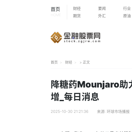
财经
要闻
行业
首页
HOME
期货
外汇
原油
首页
财经
> 正文
降糖药Mounjar
增_每日消息
2025-10-30 21:21:36
来源:
环球市场播报