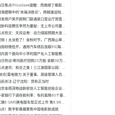
每日焦点!PriceSeek提醒：西南顺丁橡胶现货小幅上行
胡海建眼中的“末端决胜论”，跨越速运陆运体系如何做到“快...
银发用户笑开颜荆门联通泉口营业厅用宽带架起温情“网”事_热讯
锐新科技聘任李然为董秘：无上市公司董秘工作经验 热头条
焦点热文：天风证券：动力煤超预期大涨 上调年内目标价至750...
视频丨太治愈了！金秋时节，广西南山草原风景如画 当前关注
纳指轻微低开，通用汽车绩后涨超9%|每日视点
国内首个面向中小学的国产化人工智能教室正式落成揭牌
每日热议!希玛医疗回购20万股 金额38万港元
焦点速讯：和合之美丨三江源国家公园：高原净土的丰盈与浪漫
[快讯]雷电微力:关于董事、高级管理人员减持股份计划期间届满...
当前关注:辽宁沈阳：赏秋正当时
南京金雨茂物战新软信人工智能创投企业登记成立
多家银行下调存款利率：有的直降80个基点 有的“存三年不如...
红旗E-QM5换电版车型正式上市 售8.98万元
热点！数字影像展聚焦中国电影新成就