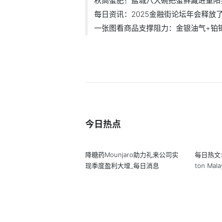
秋高蟹肥！盐城八大碗把蟹鲜藏进重阳宴.
每日资讯：2025金融街论坛年会释放了哪
一张图看商品支撑阻力：金银油气+铂钯铜
今日热点
降糖药Mounjaro助力礼来公司实
每日热文:
现季度盈利大增_每日消息
ton Ma