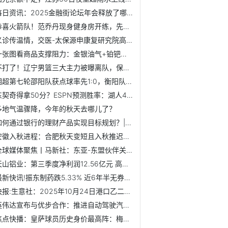
每日资讯：2025金融街论坛年会释放了哪些重要政策信号？
恭喜火箭队！范乔丹现身健身房开练，先从力量练起，恢复堪称神速
义诊传温情，交医-太保源申康复研究院高级医疗专家团大型义诊...
一张图看商品支撑阻力：金银油气+铂钯铜农产品期货(202510月2...
不打了！辽宁男篮三大主力被曝离队，保送广东队躺着夺冠！
湘超第七轮邵阳队获点球率先1:0，衡阳队粉丝大喊“搞回来！”
东契奇得拿50分？ESPN预测胜率：湖人48.4%，国王51.6% 微速讯
多地气温骤降，今年的秋天去哪儿了？
如何通过银行的理财产品实现目标规划？|每日热点
安徽入秋进程：合肥秋天变短且入秋推迟，全省南北差异显著
全球媒体聚焦丨马新社：东亚-东盟伙伴关系迈入新阶段
天山铝业：第三季度净利润12.56亿元 高分红承诺凸显长期价值-快看
最新快讯!振东制药跌5.33% 近6年半无券商研报
快报:生意社：2025年10月24日港口乙二醇现货合约近期基差走强
英伟达宣布与优步合作：推进自动驾驶汽车技术研发！
焦点快播：皇萨球员历史身价最高阵：梅西姆巴佩亚马尔领衔，C...