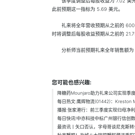
该季度调整后每股收益为 7.02 美
此前预期这一指标为 5.69 美元。
礼来将全年营收预期从之前的 600 亿
时将调整后每股收益预期从之前的 21.75 至
分析师当前预期礼来全年销售额为 61
标签：
您可能也感兴趣:
降糖药Mounjaro助力礼来公司实现季度盈
每日热文:鹰辉物流(01442)：Kreston Ma
播报:张家港行：前三季度实现归母净利润
每日快讯!中亦科技中标广州银行信创数据
最资讯丨矢口否认，字母哥谈尼克斯转会.