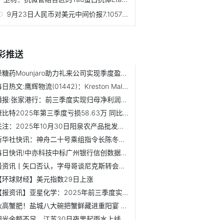
9月23日人民币对美元中间价报7.1057元 上调49个基点|热议
彩推送
降糖药Mounjaro助力礼来公司实现季度盈利大增_每日消息
每日热文:鹰辉物流(01442)：Kreston Malaysia辞任核数师
播报:张家港行：前三季度实现归母净利润15.72亿元，同比增长5.79%
康比特2025年第三季度亏损58.63万 同比由盈转亏 看点
关注：2025年10月30日阳泉农产品批发市场有限公司价格行情
新华社快讯：神舟二十号乘组指令长陈冬成为首个在轨驻留时间...
每日快讯!中亦科技中标广州银行信创数据库采购项目
最资讯丨矢口否认，字母哥谈尼克斯转会流言：这是谁说的？我...
【环球财经】美元指数29日上涨
【报资讯】亚星化学：2025年前三季度实现营业总收入6.41亿元
秋高蟹肥！盐城八大碗把蟹鲜藏进重阳宴 微资讯
阳光余额不足，江苏30日夜里起雨水上线-聚看点