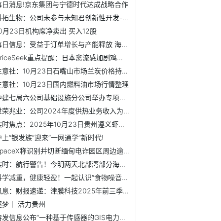
每日消息!京东集团与宁德时代达成战略合作
科拓生物：公司未参与未知君创新性开发-每日精选
10月23日机构席净卖出 买入12股
每日信息：受益于订单增长与产能释放 海泰科前三季度营收净...
PriceSeek重点提醒：日本禽流感加剧鸡蛋价格上行风险
生意社：10月23日石嘴山市场兰炭价格持稳运行 最新
生意社：10月23日国内燃料油市场行情整理
中建七局六公司基础设施分公司举办专项健康讲座
世荣兆业：公司2024年度供热业务收入为2.52亿元，占营业总收...
实时焦点：2025年10月23日贵州遵义虾子辣椒批发市场价格行情
沪上“银发族”迎来“一网通学”新时代!
SpaceX称识别并切断缅甸电诈园区周边逾2500台“星链”设备
实时：航行警告！今明两天北部湾部分海域实弹射击 禁止驶入
科学减重，健康轻盈！一起认识“食物噪音” 焦点热讯
讯息：财报速递：津膜科技2025年前三季度净利润134.10万元
逐梦｜ 活力贵州
特发信息公布“一种基于传感器的GIS电力设备局部放电定位装置...