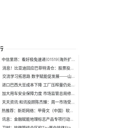
行
中信里昂：看好极兔速递(01519)海外扩展及中国反弹 重申“跑...
消息！比亚迪回应巴菲特清仓：股票投资，有买就有卖，这是很...
交流学习拓思路 数字赋能促发展——山东省地矿局二四八大队...
进口巴西大豆成本下降 工厂压榨量仍处于高位 焦点热文
加大用车安全保障力度 市场监管总局修订发布两项国家标准
天天资讯:和讯投顾陈杰臻：周一市场受科技利好反弹修复，哪些...
热推荐：新炬网络：甲骨文（中国）软件系统有限公司为公司原...
讯息：金融赋能地理标志产品专项行动启动
卫材：抗微管结合区的Tau蛋白抗体Etalanetug获美国FDA快速通...