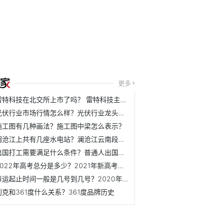
更多
雷特科技在北交所上市了吗？ 雷特科技主营业务是什么？
光伏行业市场行情怎么样？光伏行业龙头公司下半年表现如何？
施工图有几种画法？施工图中梁怎么表示？
澜沧江上共有几座水电站？澜沧江云南段水电站介绍
出国打工需要满足什么条件？普通人出国打工需要办理哪些手续？
2022年高考总分是多少？2021年新高考满分是多少？
春运起止时间一般是几号到几号？2020年春运起止时间表
别克和361度什么关系？361度品牌历史