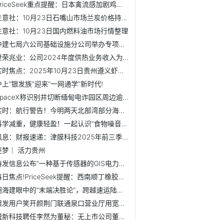
PriceSeek重点提醒：日本禽流感加剧鸡蛋价格上行风险
生意社：10月23日石嘴山市场兰炭价格持稳运行 最新
生意社：10月23日国内燃料油市场行情整理
中建七局六公司基础设施分公司举办专项健康讲座
世荣兆业：公司2024年度供热业务收入为2.52亿元，占营业总收...
实时焦点：2025年10月23日贵州遵义虾子辣椒批发市场价格行情
沪上“银发族”迎来“一网通学”新时代!
SpaceX称识别并切断缅甸电诈园区周边逾2500台“星链”设备
实时：航行警告！今明两天北部湾部分海域实弹射击 禁止驶入
科学减重，健康轻盈！一起认识“食物噪音” 焦点热讯
讯息：财报速递：津膜科技2025年前三季度净利润134.10万元
逐梦｜ 活力贵州
特发信息公布“一种基于传感器的GIS电力设备局部放电定位装置...
每日焦点!PriceSeek提醒：西南顺丁橡胶现货小幅上行
胡海建眼中的“末端决胜论”，跨越速运陆运体系如何做到“快...
银发用户笑开颜荆门联通泉口营业厅用宽带架起温情“网”事_热讯
锐新科技聘任李然为董秘：无上市公司董秘工作经验 热头条