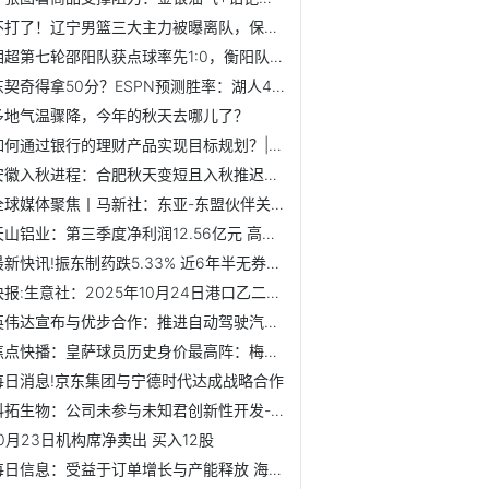
不打了！辽宁男篮三大主力被曝离队，保送广东队躺着夺冠！
湘超第七轮邵阳队获点球率先1:0，衡阳队粉丝大喊“搞回来！”
东契奇得拿50分？ESPN预测胜率：湖人48.4%，国王51.6% 微速讯
多地气温骤降，今年的秋天去哪儿了？
如何通过银行的理财产品实现目标规划？|每日热点
安徽入秋进程：合肥秋天变短且入秋推迟，全省南北差异显著
全球媒体聚焦丨马新社：东亚-东盟伙伴关系迈入新阶段
天山铝业：第三季度净利润12.56亿元 高分红承诺凸显长期价值-快看
最新快讯!振东制药跌5.33% 近6年半无券商研报
快报:生意社：2025年10月24日港口乙二醇现货合约近期基差走强
英伟达宣布与优步合作：推进自动驾驶汽车技术研发！
焦点快播：皇萨球员历史身价最高阵：梅西姆巴佩亚马尔领衔，C...
每日消息!京东集团与宁德时代达成战略合作
科拓生物：公司未参与未知君创新性开发-每日精选
10月23日机构席净卖出 买入12股
每日信息：受益于订单增长与产能释放 海泰科前三季度营收净...