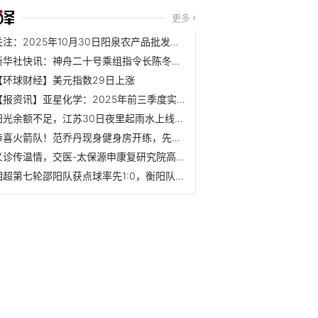
更多
关注：2025年10月30日阳泉农产品批发市场有限公司价格行情
新华社快讯：神舟二十号乘组指令长陈冬成为首个在轨驻留时间...
【环球财经】美元指数29日上涨
【报资讯】亚星化学：2025年前三季度实现营业总收入6.41亿元
阳光余额不足，江苏30日夜里起雨水上线-聚看点
恭喜火箭队！范乔丹现身健身房开练，先从力量练起，恢复堪称神速
义诊传温情，交医-太保源申康复研究院高级医疗专家团大型义诊...
湘超第七轮邵阳队获点球率先1:0，衡阳队粉丝大喊“搞回来！”