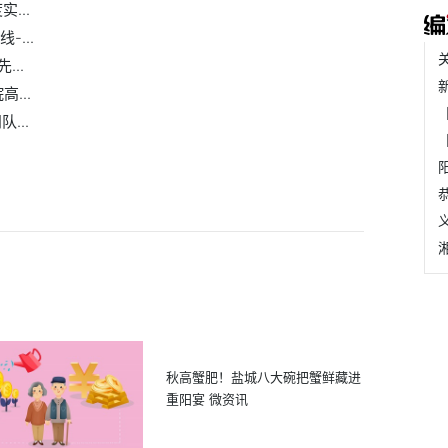
...
...
..
...
...
秋高蟹肥！盐城八大碗把蟹鲜藏进
重阳宴 微资讯