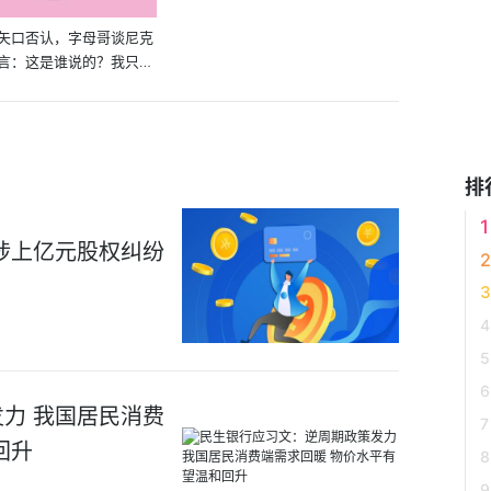
矢口否认，字母哥谈尼克
言：这是谁说的？我只代
排
涉上亿元股权纠纷
力 我国居民消费
回升