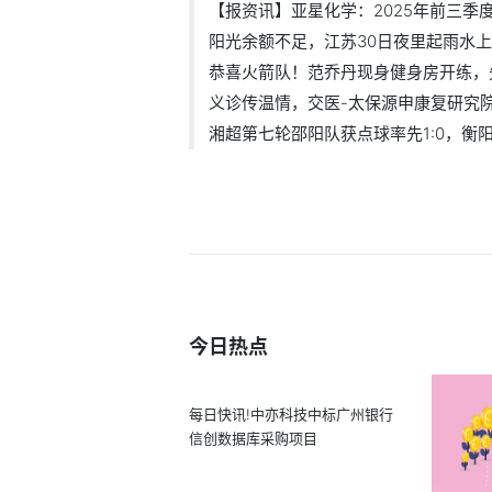
【报资讯】亚星化学：2025年前三季度实
阳光余额不足，江苏30日夜里起雨水上线-
恭喜火箭队！范乔丹现身健身房开练，先.
义诊传温情，交医-太保源申康复研究院高
湘超第七轮邵阳队获点球率先1:0，衡阳队
今日热点
每日快讯!中亦科技中标广州银行
信创数据库采购项目