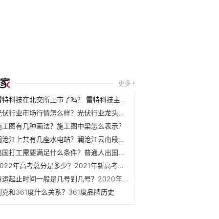
更多
雷特科技在北交所上市了吗？ 雷特科技主营业务是什么？
光伏行业市场行情怎么样？光伏行业龙头公司下半年表现如何？
施工图有几种画法？施工图中梁怎么表示？
澜沧江上共有几座水电站？澜沧江云南段水电站介绍
出国打工需要满足什么条件？普通人出国打工需要办理哪些手续？
2022年高考总分是多少？2021年新高考满分是多少？
春运起止时间一般是几号到几号？2020年春运起止时间表
别克和361度什么关系？361度品牌历史