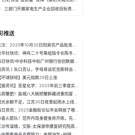
三部门开展家电生产企业回收目标责任制行动 6家企业预计回收1...
彩推送
关注：2025年10月30日阳泉农产品批发市场有限公司价格行情
新华社快讯：神舟二十号乘组指令长陈冬成为首个在轨驻留时间...
每日快讯!中亦科技中标广州银行信创数据库采购项目
最资讯丨矢口否认，字母哥谈尼克斯转会流言：这是谁说的？我...
【环球财经】美元指数29日上涨
【报资讯】亚星化学：2025年前三季度实现营业总收入6.41亿元
秋高蟹肥！盐城八大碗把蟹鲜藏进重阳宴 微资讯
阳光余额不足，江苏30日夜里起雨水上线-聚看点
每日资讯：2025金融街论坛年会释放了哪些重要政策信号？
恭喜火箭队！范乔丹现身健身房开练，先从力量练起，恢复堪称神速
义诊传温情，交医-太保源申康复研究院高级医疗专家团大型义诊...
一张图看商品支撑阻力：金银油气+铂钯铜农产品期货(202510月2...