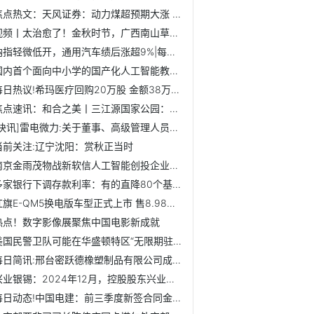
焦点热文：天风证券：动力煤超预期大涨 上调年内目标价至750...
视频丨太治愈了！金秋时节，广西南山草原风景如画 当前关注
纳指轻微低开，通用汽车绩后涨超9%|每日视点
国内首个面向中小学的国产化人工智能教室正式落成揭牌
每日热议!希玛医疗回购20万股 金额38万港元
焦点速讯：和合之美丨三江源国家公园：高原净土的丰盈与浪漫
[快讯]雷电微力:关于董事、高级管理人员减持股份计划期间届满...
当前关注:辽宁沈阳：赏秋正当时
南京金雨茂物战新软信人工智能创投企业登记成立
多家银行下调存款利率：有的直降80个基点 有的“存三年不如...
红旗E-QM5换电版车型正式上市 售8.98万元
热点！数字影像展聚焦中国电影新成就
美国民警卫队可能在华盛顿特区“无限期驻留”|每日快看
每日简讯:邢台密跃德橡塑制品有限公司成立 注册资本30万人民币
兴业银锡：2024年12月，控股股东兴业集团已将其子公司布敦银...
每日动态!中国电建：前三季度新签合同金额同比增长5.04%