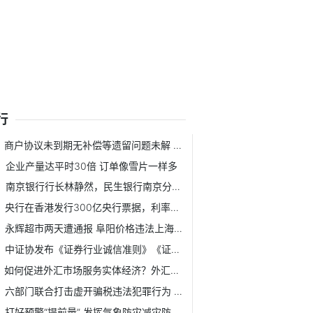
行
商户协议未到期无补偿等遗留问题未解 乐多港正式闭店
企业产量达平时30倍 订单像雪片一样多
南京银行行长林静然，民生银行南京分行一把手
央行在香港发行300亿央行票据，利率下降30-35bp
永辉超市两天遭通报 阜阳价格违法上海抽检不合格
中证协发布《证券行业诚信准则》《证券行业执业声誉信息管理...
如何促进外汇市场服务实体经济？外汇局发文明确
六部门联合打击虚开骗税违法犯罪行为 专家：确保最大限度发挥...
打好预警“提前量” 发挥气象防灾减灾防线作用