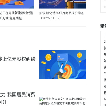
达正在寻找新能源时代连
热议:硫化钠60红片商品报价动态
新方式 焦点播报
（2025-11-02）
精
涉上亿元股权纠纷
力 我国居民消费
回升