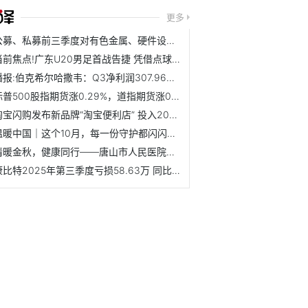
更多
公募、私募前三季度对有色金属、硬件设备等行业青睐有加
当前焦点!广东U20男足首战告捷 凭借点球1∶0险胜辽宁
播报:伯克希尔哈撒韦：Q3净利润307.96亿美元 现金储备达3816.7亿美元
标普500股指期货涨0.29%，道指期货涨0.15%
淘宝闪购发布新品牌“淘宝便利店” 投入20亿共建闪购仓生态-要闻
温暖中国｜这个10月，每一份守护都闪闪发光！
情暖金秋，健康同行——唐山市人民医院多学科专家团走进德源...
康比特2025年第三季度亏损58.63万 同比由盈转亏 看点