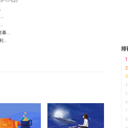
-11-02）
讯
..
.
...
..
排