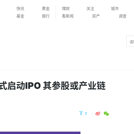
快讯
黄金
理财
关注
城市
基金
银行
看新闻
房产
调查
启动IPO 其参股或产业链