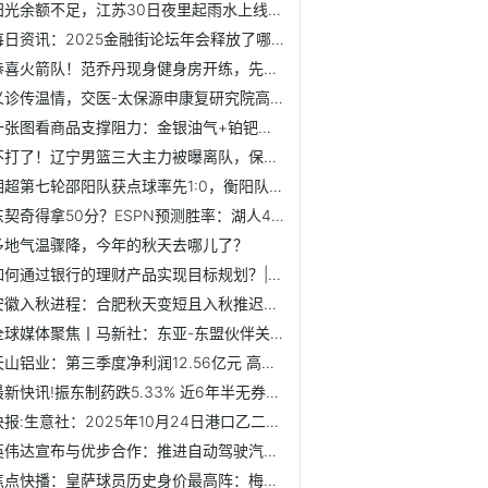
阳光余额不足，江苏30日夜里起雨水上线-聚看点
每日资讯：2025金融街论坛年会释放了哪些重要政策信号？
恭喜火箭队！范乔丹现身健身房开练，先从力量练起，恢复堪称神速
义诊传温情，交医-太保源申康复研究院高级医疗专家团大型义诊...
一张图看商品支撑阻力：金银油气+铂钯铜农产品期货(202510月2...
不打了！辽宁男篮三大主力被曝离队，保送广东队躺着夺冠！
湘超第七轮邵阳队获点球率先1:0，衡阳队粉丝大喊“搞回来！”
东契奇得拿50分？ESPN预测胜率：湖人48.4%，国王51.6% 微速讯
多地气温骤降，今年的秋天去哪儿了？
如何通过银行的理财产品实现目标规划？|每日热点
安徽入秋进程：合肥秋天变短且入秋推迟，全省南北差异显著
全球媒体聚焦丨马新社：东亚-东盟伙伴关系迈入新阶段
天山铝业：第三季度净利润12.56亿元 高分红承诺凸显长期价值-快看
最新快讯!振东制药跌5.33% 近6年半无券商研报
快报:生意社：2025年10月24日港口乙二醇现货合约近期基差走强
英伟达宣布与优步合作：推进自动驾驶汽车技术研发！
焦点快播：皇萨球员历史身价最高阵：梅西姆巴佩亚马尔领衔，C...