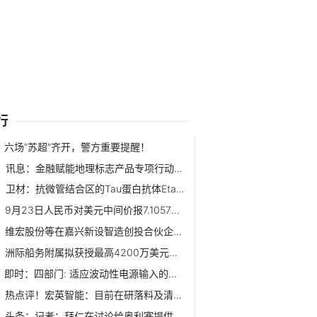
行
六场“苏超”齐开，警方重要提醒！
讯息：金融赋能地理标志产品专项行动启动
卫材：抗微管结合区的Tau蛋白抗体Etalanetug获美国FDA快速通...
9月23日人民币对美元中间价报7.1057元 上调49个基点|热议
维宏股份等在嘉兴新设智造创投合伙企业|简讯
洲际船务附属拟获授最高4200万美元的定期贷款融资
即时：四部门: 适应波动性电源输入的电解水制氢装备,开发规...
热点评！宏英智能：目前在研落料及清扫机器人
头条：记者：拜仁在讨论给奥利塞提供新合同，但尚未与球员团...