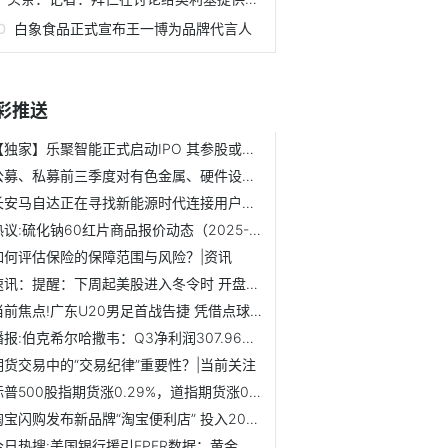
白象食品正式宣布王一博为品牌代言人
彩推送
【独家】乐聚智能正式启动IPO 其参股或产业链公司一览
公募、私募前三季度对有色金属、硬件设备等行业青睐有加
长安马自达正在寻找新能源时代连接用户的新方式 焦点播报
热议:硫化钠60红片商品报价动态（2025-11-02）
如何评估保险的保障范围与风险？|资讯
速讯：提醒：下周起美股进入冬令时 开盘收盘延后一小时
当前焦点!广东U20男足首战告捷 凭借点球1∶0险胜辽宁
播报:伯克希尔哈撒韦：Q3净利润307.96亿美元 现金储备达3816.7亿美元
期货交易中的“交易纪律”重要性？|当前关注
标普500股指期货涨0.29%，道指期货涨0.15%
淘宝闪购发布新品牌“淘宝便利店” 投入20亿共建闪购仓生态-要闻
今日热搜:美国银行援引EPFR数据：黄金基金周流出75亿美元 创...