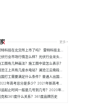
更多
雷特科技在北交所上市了吗？ 雷特科技主营业务是什么？
光伏行业市场行情怎么样？光伏行业龙头公司下半年表现如何？
施工图有几种画法？施工图中梁怎么表示？
澜沧江上共有几座水电站？澜沧江云南段水电站介绍
出国打工需要满足什么条件？普通人出国打工需要办理哪些手续？
2022年高考总分是多少？2021年新高考满分是多少？
春运起止时间一般是几号到几号？2020年春运起止时间表
别克和361度什么关系？361度品牌历史