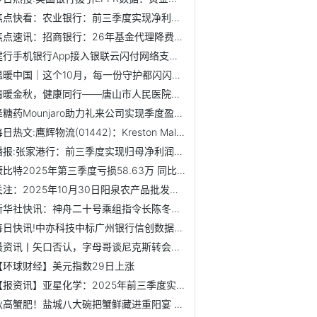
焦点快看：农业银行：前三季度实现净利润2223.23亿元 同比增长3.28%
焦点速讯：招商银行：26年基金代理降费压力将显现 坚持高胜...
建行手机银行App接入银联云闪付网络支付平台 双App共享惠民...
温暖中国｜这个10月，每一份守护都闪闪发光！
情暖金秋，健康同行——唐山市人民医院多学科专家团走进德源...
降糖药Mounjaro助力礼来公司实现季度盈利大增_每日消息
每日热文:鹰辉物流(01442)：Kreston Malaysia辞任核数师
播报:张家港行：前三季度实现归母净利润15.72亿元，同比增长5.79%
康比特2025年第三季度亏损58.63万 同比由盈转亏 看点
关注：2025年10月30日阳泉农产品批发市场有限公司价格行情
新华社快讯：神舟二十号乘组指令长陈冬成为首个在轨驻留时间...
每日快讯!中亦科技中标广州银行信创数据库采购项目
最资讯丨矢口否认，字母哥谈尼克斯转会流言：这是谁说的？我...
【环球财经】美元指数29日上涨
【报资讯】亚星化学：2025年前三季度实现营业总收入6.41亿元
秋高蟹肥！盐城八大碗把蟹鲜藏进重阳宴 微资讯