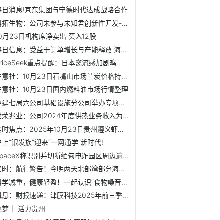
每日消息!京东集团与宁德时代达成战略合作
科拓生物：公司未参与未知君创新性开发-每日精选
10月23日机构席净卖出 买入12股
每日信息：受益于订单增长与产能释放 海泰科前三季度营收净...
PriceSeek重点提醒：日本禽流感加剧鸡蛋价格上行风险
生意社：10月23日石嘴山市场兰炭价格持稳运行 最新
生意社：10月23日国内燃料油市场行情整理
中建七局六公司基础设施分公司举办专项健康讲座
世荣兆业：公司2024年度供热业务收入为2.52亿元，占营业总收...
实时焦点：2025年10月23日贵州遵义虾子辣椒批发市场价格行情
沪上“银发族”迎来“一网通学”新时代!
SpaceX称识别并切断缅甸电诈园区周边逾2500台“星链”设备
实时：航行警告！今明两天北部湾部分海域实弹射击 禁止驶入
科学减重，健康轻盈！一起认识“食物噪音” 焦点热讯
讯息：财报速递：津膜科技2025年前三季度净利润134.10万元
逐梦｜ 活力贵州