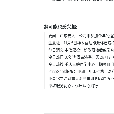
标签：
财经频道
财经资讯
您可能也感兴趣:
要闻：广东宏大：公司未参加今年的迪
生意社：11月5日神木富油能源环己烷
每日消息!中信建投：新政落地后或影响三
今日热门!37岁老汉表演秀！轰26+12+6，
今日热搜:重庆三峡医学中心一期项目门诊
PriceSeek提醒：亚洲二甲苯价格上涨利好
亚星化学筹划重大资产重组 明起停牌-焦.
深耕服务初心，优质从心践行