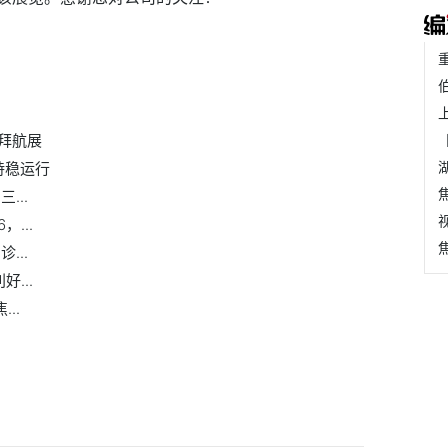
拜航展
持稳运行
...
...
...
...
..