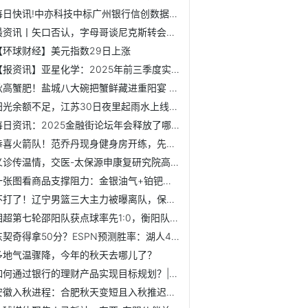
每日快讯!中亦科技中标广州银行信创数据库采购项目
最资讯丨矢口否认，字母哥谈尼克斯转会流言：这是谁说的？我...
【环球财经】美元指数29日上涨
【报资讯】亚星化学：2025年前三季度实现营业总收入6.41亿元
秋高蟹肥！盐城八大碗把蟹鲜藏进重阳宴 微资讯
阳光余额不足，江苏30日夜里起雨水上线-聚看点
每日资讯：2025金融街论坛年会释放了哪些重要政策信号？
恭喜火箭队！范乔丹现身健身房开练，先从力量练起，恢复堪称神速
义诊传温情，交医-太保源申康复研究院高级医疗专家团大型义诊...
一张图看商品支撑阻力：金银油气+铂钯铜农产品期货(202510月2...
不打了！辽宁男篮三大主力被曝离队，保送广东队躺着夺冠！
湘超第七轮邵阳队获点球率先1:0，衡阳队粉丝大喊“搞回来！”
东契奇得拿50分？ESPN预测胜率：湖人48.4%，国王51.6% 微速讯
多地气温骤降，今年的秋天去哪儿了？
如何通过银行的理财产品实现目标规划？|每日热点
安徽入秋进程：合肥秋天变短且入秋推迟，全省南北差异显著