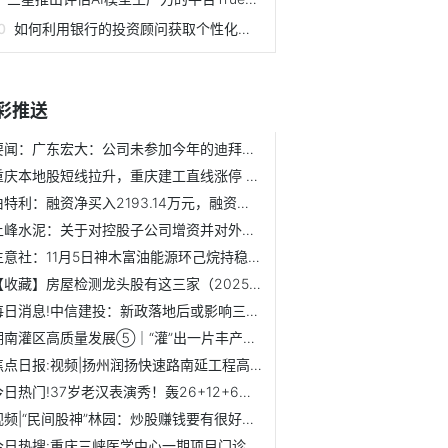
如何利用银行的投资顾问获取个性化服务？ 每日观察
彩推送
要闻：广东宏大：公司未参加今年的迪拜航展
重庆本地股短线拉升，重庆建工直线涨停 快资讯
伯特利：融资净买入2193.14万元，融资余额5.31亿元（11-05）
上峰水泥：关于对控股子公司增资并对外收购资产的议案
生意社：11月5日神木富油能源环己烷持稳运行
【收藏】房屋检测龙头股有这三家（2025/11/4）
每日消息!中信建投：新政落地后或影响三类黄金市场参与者行为
湖南灌区高质量发展⑤｜“灌”出一片丰产田_动态
焦点日报:视频|扬州润扬快速路南延工程高架桥完成沥青摊铺，...
今日热门!37岁老汉表演秀！轰26+12+6，威少拒347万真相曝光，...
视频|“民间股神”林园：炒股赚钱要有很好的认知，凡是跟我观...
今日热搜:重庆三峡医学中心一期项目门诊试运行暨诺贝尔奖工作...