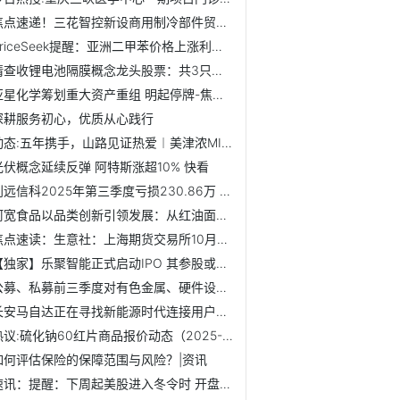
焦点速递！三花智控新设商用制冷部件贸易公司
PriceSeek提醒：亚洲二甲苯价格上涨利好 焦点简讯
请查收锂电池隔膜概念龙头股票：共3只值得珍藏（2025/11/3）|...
亚星化学筹划重大资产重组 明起停牌-焦点热闻
深耕服务初心，优质从心践行
动态:五年携手，山路见证热爱︱美津浓MIZUNO携手西湖跑山赛，...
光伏概念延续反弹 阿特斯涨超10% 快看
创远信科2025年第三季度亏损230.86万 研发费用较上年同期有所减少
阿宽食品以品类创新引领发展：从红油面皮到土豆泥泥面、魔芋...
焦点速读：生意社：上海期货交易所10月31日铜仓单上涨
【独家】乐聚智能正式启动IPO 其参股或产业链公司一览
公募、私募前三季度对有色金属、硬件设备等行业青睐有加
长安马自达正在寻找新能源时代连接用户的新方式 焦点播报
热议:硫化钠60红片商品报价动态（2025-11-02）
如何评估保险的保障范围与风险？|资讯
速讯：提醒：下周起美股进入冬令时 开盘收盘延后一小时