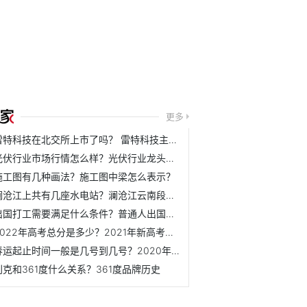
更多
雷特科技在北交所上市了吗？ 雷特科技主营业务是什么？
光伏行业市场行情怎么样？光伏行业龙头公司下半年表现如何？
施工图有几种画法？施工图中梁怎么表示？
澜沧江上共有几座水电站？澜沧江云南段水电站介绍
出国打工需要满足什么条件？普通人出国打工需要办理哪些手续？
2022年高考总分是多少？2021年新高考满分是多少？
春运起止时间一般是几号到几号？2020年春运起止时间表
别克和361度什么关系？361度品牌历史