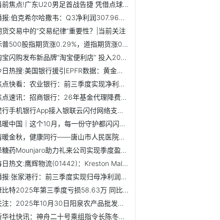
当前焦点!广东U20男足首战告捷 凭借点球1∶0险胜辽宁
播报:伯克希尔哈撒韦：Q3净利润307.96亿美元 现金储备达3816.7亿美元
期货交易中的“交易纪律”重要性？|当前关注
标普500股指期货涨0.29%，道指期货涨0.15%
淘宝闪购发布新品牌“淘宝便利店” 投入20亿共建闪购仓生态-要闻
今日热搜:美国银行援引EPFR数据：黄金基金周流出75亿美元 创...
焦点快看：农业银行：前三季度实现净利润2223.23亿元 同比增长3.28%
焦点速讯：招商银行：26年基金代理降费压力将显现 坚持高胜...
建行手机银行App接入银联云闪付网络支付平台 双App共享惠民...
温暖中国｜这个10月，每一份守护都闪闪发光！
情暖金秋，健康同行——唐山市人民医院多学科专家团走进德源...
降糖药Mounjaro助力礼来公司实现季度盈利大增_每日消息
每日热文:鹰辉物流(01442)：Kreston Malaysia辞任核数师
播报:张家港行：前三季度实现归母净利润15.72亿元，同比增长5.79%
康比特2025年第三季度亏损58.63万 同比由盈转亏 看点
关注：2025年10月30日阳泉农产品批发市场有限公司价格行情
新华社快讯：神舟二十号乘组指令长陈冬成为首个在轨驻留时间...