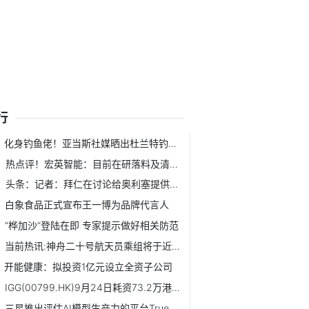
行
化身钓鱼佬！亚当斯社媒晒出杜兰特钓上了一米长的大鱼|每日热门
热点评！宏英智能：目前在研落料及清扫机器人
头条：记者：拜仁在讨论给奥利塞提供新合同，但尚未与球员团...
白象食品正式宣布王一博为品牌代言人
“桦加沙”登陆在即 专家提示做好相关防范
当前热讯:神舟二十号航天员乘组将于近日择机实施第四次出舱活动
开能健康：拟投资1亿元设立全资子公司
IGG(00799.HK)9月24日耗资73.2万港元回购16万股
三星推出评估AI模型生产力的平台TrueBench_视点