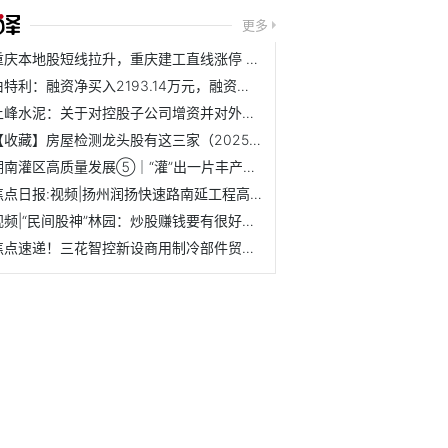
更多
重庆本地股短线拉升，重庆建工直线涨停 快资讯
伯特利：融资净买入2193.14万元，融资余额5.31亿元（11-05）
上峰水泥：关于对控股子公司增资并对外收购资产的议案
【收藏】房屋检测龙头股有这三家（2025/11/4）
湖南灌区高质量发展⑤｜“灌”出一片丰产田_动态
焦点日报:视频|扬州润扬快速路南延工程高架桥完成沥青摊铺，...
视频|“民间股神”林园：炒股赚钱要有很好的认知，凡是跟我观...
焦点速递！三花智控新设商用制冷部件贸易公司