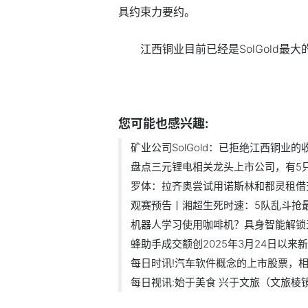
具约束力要约。
江西铜业目前已经是SolGold最
标签：
江西铜业
SolGold
公司
江西铜
您可能也感兴趣:
矿业公司SolGold：已拒绝江西铜业的
盘点三元锂电相关龙头上市公司，有5只（
罗体：拉齐奥尝试用诺斯林和都灵租借交.
观赛预告丨湘超生死时速：5队乱斗抢最后
机器人学习使用咖啡机？具身智能解锁无.
蜂助手成交额创2025年3月24日以来
每日时讯!汽车软件概念的上市股票，相关
每日视讯:始于美食 兴于文旅（文旅棱