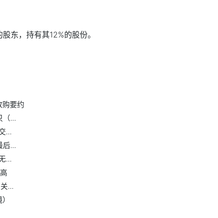
大的股东，持有其12%的股份。
业公司
收购要约
...
..
...
..
新高
...
镜）