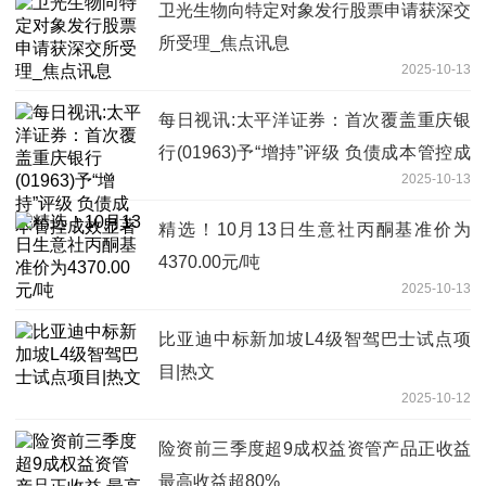
卫光生物向特定对象发行股票申请获深交
所受理_焦点讯息
2025-10-13
每日视讯:太平洋证券：首次覆盖重庆银
行(01963)予“增持”评级 负债成本管控成
2025-10-13
效显著
精选！10月13日生意社丙酮基准价为
4370.00元/吨
2025-10-13
比亚迪中标新加坡L4级智驾巴士试点项
目|热文
2025-10-12
险资前三季度超9成权益资管产品正收益
最高收益超80%