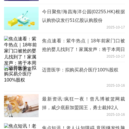
今日聚焦!海昌海洋公园(02255.HK)根据
认购协议发行51亿股认购股份
2025-10-17
焦点速看：紫牛热点｜18年前家门口被
抢的婴儿找到了！家属发声：将于本周日
2025-10-17
举行答谢宴
迈普医学：拟购买易介医疗100%股权
2025-10-16
最新资讯:疯狂一夜！曾凡博被篮网裁
掉，威少底薪加盟国王，勇士裁掉2人
2025-10-16
焦点短讯！老人认知障碍 竟因继发性脑