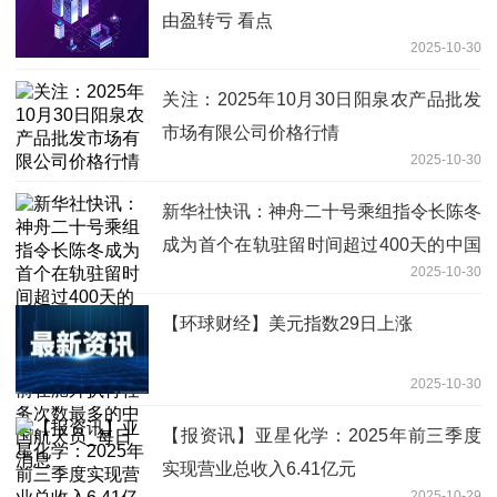
由盈转亏 看点
2025-10-30
关注：2025年10月30日阳泉农产品批发
市场有限公司价格行情
2025-10-30
新华社快讯：神舟二十号乘组指令长陈冬
成为首个在轨驻留时间超过400天的中国
2025-10-30
航天员，已累计完成6次出舱活动，成为
目前在舱外执行任务次数最多的中国航天
【环球财经】美元指数29日上涨
员_每日消息
2025-10-30
【报资讯】亚星化学：2025年前三季度
实现营业总收入6.41亿元
2025-10-29