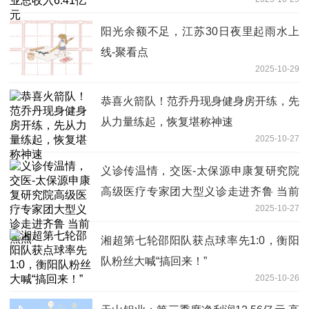
阳光余额不足，江苏30日夜里起雨水上
线-聚看点
2025-10-29
恭喜火箭队！范乔丹现身健身房开练，先
从力量练起，恢复堪称神速
2025-10-27
义诊传温情，交医-太保源申康复研究院
高级医疗专家团大型义诊走进齐鲁 当前
2025-10-27
焦点
湘超第七轮邵阳队获点球率先1:0，衡阳
队粉丝大喊“搞回来！”
2025-10-26