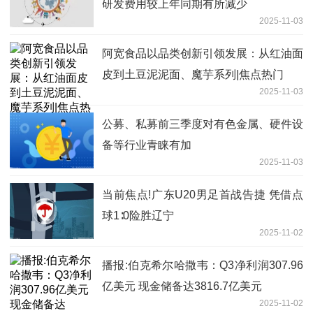
研发费用较上年同期有所减少
2025-11-03
阿宽食品以品类创新引领发展：从红油面
皮到土豆泥泥面、魔芋系列|焦点热门
2025-11-03
公募、私募前三季度对有色金属、硬件设
备等行业青睐有加
2025-11-03
当前焦点!广东U20男足首战告捷 凭借点
球1∶0险胜辽宁
2025-11-02
播报:伯克希尔哈撒韦：Q3净利润307.96
亿美元 现金储备达3816.7亿美元
2025-11-02