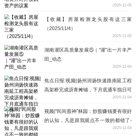
2025-11-05
【收藏】房屋检测龙头股有这三家
（2025/11/4）
2025-11-05
湖南灌区高质量发展⑤｜“灌”出一片丰产
田_动态
2025-11-04
焦点日报:视频|扬州润扬快速路南延工程
高架桥完成沥青摊铺，下月底通车指日可
2025-11-04
待
视频|“民间股神”林园：炒股赚钱要有很好
的认知，凡是跟我观点不一致的都错了-
2025-11-04
当前信息