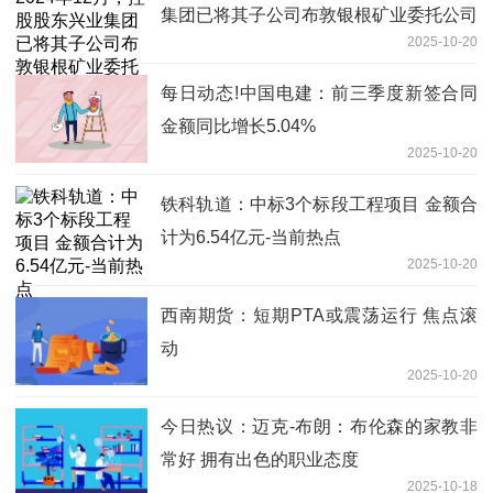
集团已将其子公司布敦银根矿业委托公司
2025-10-20
进行经营、管理 焦点滚动
每日动态!中国电建：前三季度新签合同
金额同比增长5.04%
2025-10-20
铁科轨道：中标3个标段工程项目 金额合
计为6.54亿元-当前热点
2025-10-20
西南期货：短期PTA或震荡运行 焦点滚
动
2025-10-20
今日热议：迈克-布朗：布伦森的家教非
常好 拥有出色的职业态度
2025-10-18