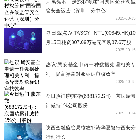
天威视讯：获授权筹建“国资国企在线监
管安全运营（深圳）分中心”
2025-10-15
每日观点:VITASOY INT'L(00345.HK)10
月15日耗资307.09万港元回购37.6万股
2025-10-15
热议:腾安基金申请一种数据处理相关专
利，提高异常对象标识审核效率
2025-10-15
今日热门!燕东微(688172.SH)：京国瑞累
计减持1%公司股份
2025-10-14
陕西金融监管局核准邹涛华夏银行西安分
行副行长