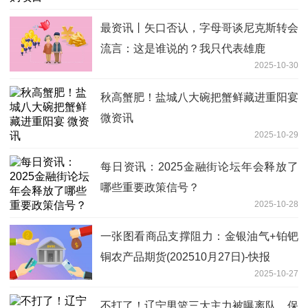
最资讯丨矢口否认，字母哥谈尼克斯转会
流言：这是谁说的？我只代表雄鹿
2025-10-30
秋高蟹肥！盐城八大碗把蟹鲜藏进重阳宴
微资讯
2025-10-29
每日资讯：2025金融街论坛年会释放了
哪些重要政策信号？
2025-10-28
一张图看商品支撑阻力：金银油气+铂钯
铜农产品期货(202510月27日)-快报
2025-10-27
不打了！辽宁男篮三大主力被曝离队，保