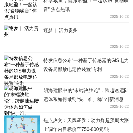
科学减重，健康轻盈！一起认识“食物噪
音” 焦点热讯
2025-10-23
逐梦｜ 活力贵州
2025-10-22
特发信息公布“一种基于传感器的GIS电力
设备局部放电定位装置”专利
2025-10-22
胡海建眼中的“末端决胜论”，跨越速运陆
运体系如何做到“快、准、稳”？|新消息
2025-10-22
焦点热文：天风证券：动力煤超预期大涨
上调年内目标价至750-800元/吨