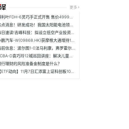
更多
傅利叶FDH-6灵巧手正式开售 售价4999元|时讯
焦点消息！研发成功！我国太阳能电池领域再获重要进展
每日速读!吉峰科技：拟设立低空产业投资运营平台吉峰低空（天...
小鹏汽车-W(09868.HK)获摩根大通增持103.94万股 今日关注
当前信息：波尔图1-0法马利康，弗罗霍尔特一击制胜
BCBA-D袁巧玲12城巡回讲座：解决儿童情绪行为问题可以分三步...
银行理财的风险准备金制度是什么？
【ETF动向】11月7日汇添富上证科创板100ETF基金跌0.8%，份额...