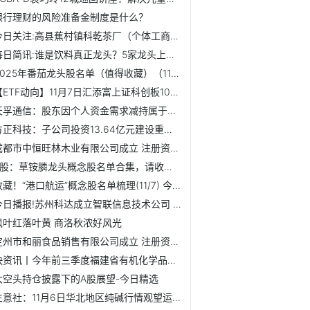
银行理财的风险准备金制度是什么？
今日关注:高县蕉村镇科乾茶厂（个体工商户）成立 注册资本50...
每日简讯:谁是饮料真正龙头？5家龙头上市公司值得关注（2025/11/7）
2025年番茄龙头股名单（值得收藏）（11月7日）
【ETF动向】11月7日汇添富上证科创板100ETF基金跌0.8%，份额...
天孚通信：股东因个人资金需求减持属于二级市场上股东自主决...
方正科技：子公司投资13.64亿元建设重庆生产基地人工智能扩建项目
成都市中恒旺林木业有限公司成立 注册资本50万人民币
A股：草铵膦龙头概念股名单合集，请收好（2025/11/7）
收藏！“港口航运”概念股名单梳理(11/7) 今日看点
今日播报!苏州科达成立智联信息技术公司 含AI业务
枫叶红落叶黄 商洛秋浓好风光
定州市和丽食品销售有限公司成立 注册资本5万人民币
快资讯丨今年前三季度福建省有机化学品出口稳中有进
大空头持仓披露下的A股展望-今日精选
生意社：11月6日华北地区纯碱行情观望运行