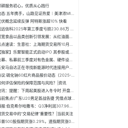
深耕服务初心，优质从心践行
动态:五年携手，山路见证热爱︱美津浓MIZUNO携手西湖跑山赛，...
光伏概念延续反弹 阿特斯涨超10% 快看
创远信科2025年第三季度亏损230.86万 研发费用较上年同期有所减少
阿宽食品以品类创新引领发展：从红油面皮到土豆泥泥面、魔芋...
焦点速读：生意社：上海期货交易所10月31日铜仓单上涨
【独家】乐聚智能正式启动IPO 其参股或产业链公司一览
公募、私募前三季度对有色金属、硬件设备等行业青睐有加
长安马自达正在寻找新能源时代连接用户的新方式 焦点播报
热议:硫化钠60红片商品报价动态（2025-11-02）
如何评估保险的保障范围与风险？|资讯
速讯：提醒：下周起美股进入冬令时 开盘收盘延后一小时
当前焦点!广东U20男足首战告捷 凭借点球1∶0险胜辽宁
播报:伯克希尔哈撒韦：Q3净利润307.96亿美元 现金储备达3816.7亿美元
期货交易中的“交易纪律”重要性？|当前关注
标普500股指期货涨0.29%，道指期货涨0.15%