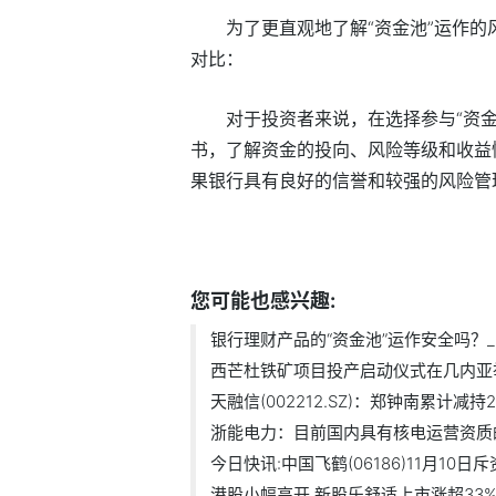
为了更直观地了解“资金池”运作
对比：
对于投资者来说，在选择参与“资
书，了解资金的投向、风险等级和收益
果银行具有良好的信誉和较强的风险管
标签：
资金池
银行理财产品时
流动
您可能也感兴趣:
银行理财产品的“资金池”运作安全吗？_..
西芒杜铁矿项目投产启动仪式在几内亚举.
天融信(002212.SZ)：郑钟南累计减持2
浙能电力：目前国内具有核电运营资质的.
今日快讯:中国飞鹤(06186)11月10日斥资4
港股小幅高开 新股乐舒适上市涨超33% .