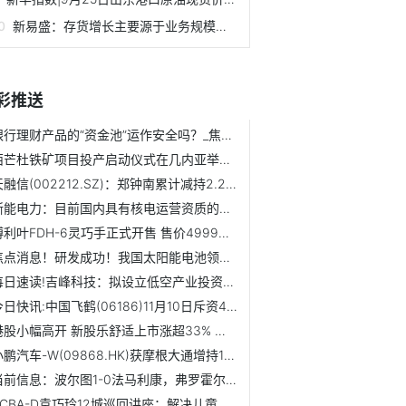
新易盛：存货增长主要源于业务规模扩张与订单储备_观焦点
彩推送
银行理财产品的“资金池”运作安全吗？_焦点快播
西芒杜铁矿项目投产启动仪式在几内亚举行 报资讯
天融信(002212.SZ)：郑钟南累计减持2.2022%股份
浙能电力：目前国内具有核电运营资质的只有中广核集团、中核...
傅利叶FDH-6灵巧手正式开售 售价4999元|时讯
焦点消息！研发成功！我国太阳能电池领域再获重要进展
每日速读!吉峰科技：拟设立低空产业投资运营平台吉峰低空（天...
今日快讯:中国飞鹤(06186)11月10日斥资4328.31万港元回购975.3万股
港股小幅高开 新股乐舒适上市涨超33% 焦点要闻
小鹏汽车-W(09868.HK)获摩根大通增持103.94万股 今日关注
当前信息：波尔图1-0法马利康，弗罗霍尔特一击制胜
BCBA-D袁巧玲12城巡回讲座：解决儿童情绪行为问题可以分三步...