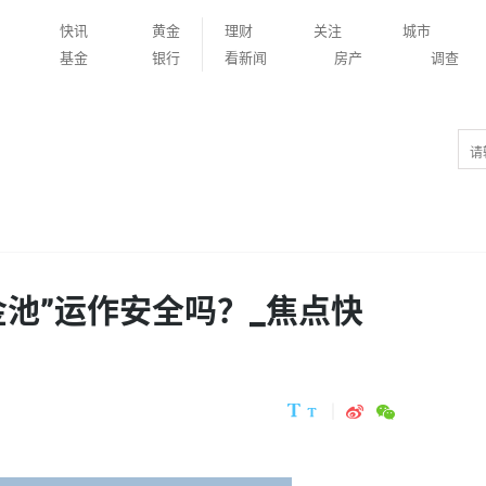
快讯
黄金
理财
关注
城市
基金
银行
看新闻
房产
调查
金池”运作安全吗？_焦点快