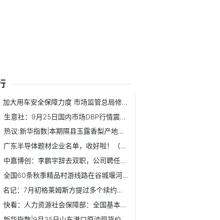
行
加大用车安全保障力度 市场监管总局修订发布两项国家标准
生意社：9月25日国内市场DBP行情震荡盘整-焦点速看
热议:新华指数|本期隰县玉露香梨产地收购价格、电商销售价格...
广东半导体题材企业名单，收好啦！（2025/9/25） 快资讯
中嘉博创：李鹏宇辞去双职，公司聘任吴鹰为总裁、贾中伟为财...
全国60条秋季精品村游线路在谷城堰河村发布
名记：7月初格莱姆斯方提过多个续约方案 起薪接近1750万~2100万
快看：人力资源社会保障部：全国基本养老保险参保人数达10.72亿人
新华指数|9月25日山东港口原油现货价格指数较前一交易日上涨0...