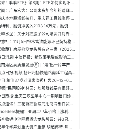
《来！聊聊ETF》第8期：ETF如何实现阳光透明的运作方式
要闻：广东宏大：公司未参加今年的迪拜航展
重庆本地股短线拉升，重庆建工直线涨停 快资讯
伯特利：融资净买入2193.14万元，融资余额5.31亿元（11-05）
上峰水泥：关于对控股子公司增资并对外收购资产的议案
生意社：11月5日神木富油能源环己烷持稳运行
【收藏】房屋检测龙头股有这三家（2025/11/4）
每日消息!中信建投：新政落地后或影响三类黄金市场参与者行为
湖南灌区高质量发展⑤｜“灌”出一片丰产田_动态
焦点日报:视频|扬州润扬快速路南延工程高架桥完成沥青摊铺，...
今日热门!37岁老汉表演秀！轰26+12+6，威少拒347万真相曝光，...
视频|“民间股神”林园：炒股赚钱要有很好的认知，凡是跟我观...
今日热搜:重庆三峡医学中心一期项目门诊试运行暨诺贝尔奖工作...
焦点速递！三花智控新设商用制冷部件贸易公司
PriceSeek提醒：亚洲二甲苯价格上涨利好 焦点简讯
请查收锂电池隔膜概念龙头股票：共3只值得珍藏（2025/11/3）|...
亚星化学筹划重大资产重组 明起停牌-焦点热闻