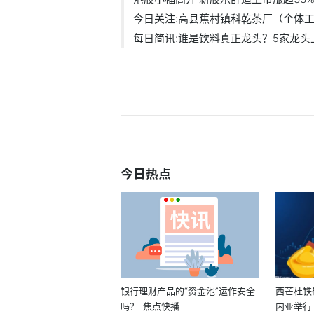
今日关注:高县蕉村镇科乾茶厂（个体工商
每日简讯:谁是饮料真正龙头？5家龙头上.
今日热点
银行理财产品的“资金池”运作安全
西芒杜铁
吗？_焦点快播
内亚举行