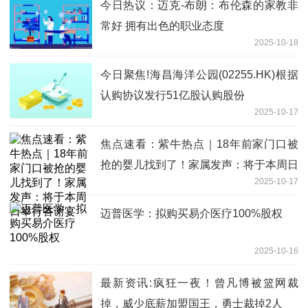
今日热议：迈克-布朗：布伦森的家教非
常好 拥有出色的职业态度
2025-10-18
今日聚焦!海昌海洋公园(02255.HK)根据
认购协议发行51亿股认购股份
2025-10-17
焦点速看：紫牛热点｜18年前家门口被
抢的婴儿找到了！家属发声：将于本周日
2025-10-17
举行答谢宴
迈普医学：拟购买易介医疗100%股权
2025-10-16
最新资讯:疯狂一夜！曾凡博被篮网裁
掉，威少底薪加盟国王，勇士裁掉2人