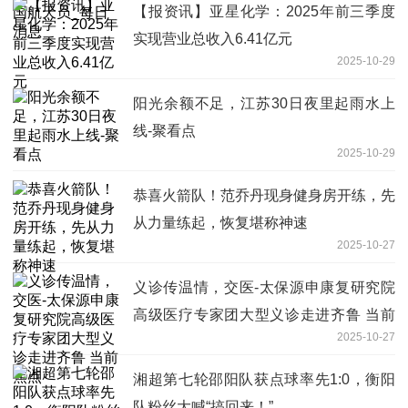
【报资讯】亚星化学：2025年前三季度
实现营业总收入6.41亿元
2025-10-29
阳光余额不足，江苏30日夜里起雨水上
线-聚看点
2025-10-29
恭喜火箭队！范乔丹现身健身房开练，先
从力量练起，恢复堪称神速
2025-10-27
义诊传温情，交医-太保源申康复研究院
高级医疗专家团大型义诊走进齐鲁 当前
2025-10-27
焦点
湘超第七轮邵阳队获点球率先1:0，衡阳
队粉丝大喊“搞回来！”