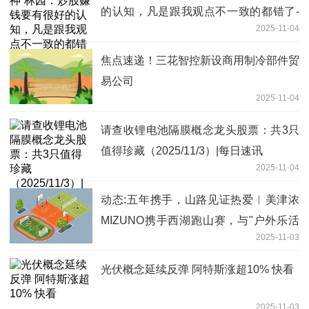
的认知，凡是跟我观点不一致的都错了-
2025-11-04
当前信息
焦点速递！三花智控新设商用制冷部件贸
易公司
2025-11-04
请查收锂电池隔膜概念龙头股票：共3只
值得珍藏（2025/11/3）|每日速讯
2025-11-04
动态:五年携手，山路见证热爱︱美津浓
MIZUNO携手西湖跑山赛，与"户外乐活
2025-11-03
家们"再赴山野盛宴
光伏概念延续反弹 阿特斯涨超10% 快看
2025-11-03