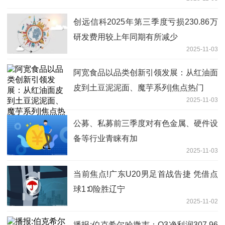
创远信科2025年第三季度亏损230.86万
研发费用较上年同期有所减少
2025-11-03
阿宽食品以品类创新引领发展：从红油面
皮到土豆泥泥面、魔芋系列|焦点热门
2025-11-03
公募、私募前三季度对有色金属、硬件设
备等行业青睐有加
2025-11-03
当前焦点!广东U20男足首战告捷 凭借点
球1∶0险胜辽宁
2025-11-02
播报:伯克希尔哈撒韦：Q3净利润307.96