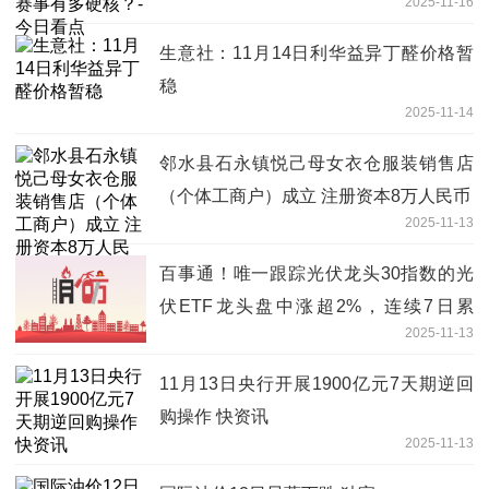
2025-11-16
生意社：11月14日利华益异丁醛价格暂
稳
2025-11-14
邻水县石永镇悦己母女衣仓服装销售店
（个体工商户）成立 注册资本8万人民币
2025-11-13
百事通！唯一跟踪光伏龙头30指数的光
伏ETF龙头盘中涨超2%，连续7日累
2025-11-13
计“吸金”超2亿元！标的指数年内涨超
46%高于光伏产业指数
11月13日央行开展1900亿元7天期逆回
购操作 快资讯
2025-11-13