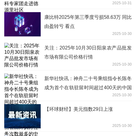
2025-10-31
康比特2025年第三季度亏损58.63万 同比
由盈转亏 看点
2025-10-30
关注：2025年10月30日阳泉农产品批发
市场有限公司价格行情
2025-10-30
新华社快讯：神舟二十号乘组指令长陈冬
成为首个在轨驻留时间超过400天的中国
2025-10-30
航天员，已累计完成6次出舱活动，成为
目前在舱外执行任务次数最多的中国航天
【环球财经】美元指数29日上涨
员_每日消息
2025-10-30