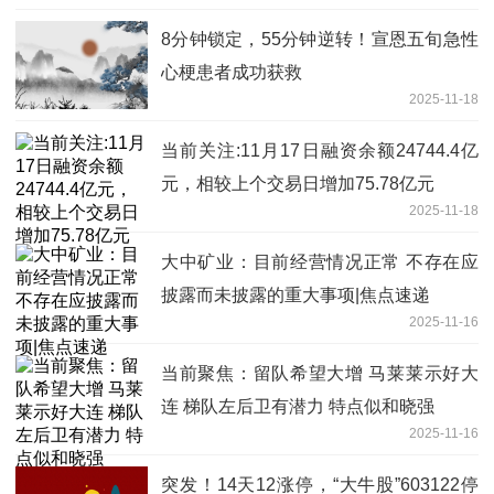
8分钟锁定，55分钟逆转！宣恩五旬急性
心梗患者成功获救
2025-11-18
当前关注:11月17日融资余额24744.4亿
元，相较上个交易日增加75.78亿元
2025-11-18
大中矿业：目前经营情况正常 不存在应
披露而未披露的重大事项|焦点速递
2025-11-16
当前聚焦：留队希望大增 马莱莱示好大
连 梯队左后卫有潜力 特点似和晓强
2025-11-16
突发！14天12涨停，“大牛股”603122停