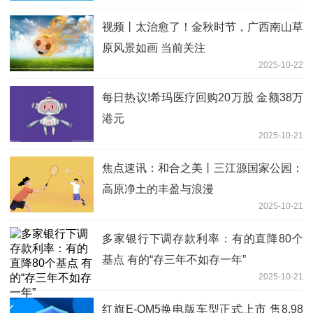
视频丨太治愈了！金秋时节，广西南山草
原风景如画 当前关注
2025-10-22
每日热议!希玛医疗回购20万股 金额38万
港元
2025-10-21
焦点速讯：和合之美丨三江源国家公园：
高原净土的丰盈与浪漫
2025-10-21
多家银行下调存款利率：有的直降80个
基点 有的“存三年不如存一年”
2025-10-21
红旗E-QM5换电版车型正式上市 售8.98