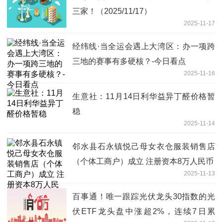
三家！（2025/11/17）
2025-11-17
经纬线·当全运会遇上大湾区：办一项跨
三地的赛事有多硬核？-今日看点
2025-11-16
生意社：11月14日利华益异丁醛价格暂
稳
2025-11-14
邻水县石永镇悦己母女衣仓服装销售店
（个体工商户）成立 注册资本8万人民币
2025-11-13
百事通！唯一跟踪光伏龙头30指数的光
伏ETF龙头盘中涨超2%，连续7日累