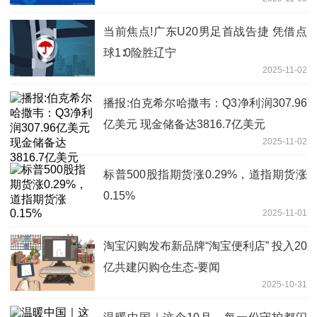
当前焦点!广东U20男足首战告捷 凭借点
球1∶0险胜辽宁
2025-11-02
播报:伯克希尔哈撒韦：Q3净利润307.96
亿美元 现金储备达3816.7亿美元
2025-11-02
标普500股指期货涨0.29%，道指期货涨
0.15%
2025-11-01
淘宝闪购发布新品牌“淘宝便利店” 投入20
亿共建闪购仓生态-要闻
2025-10-31