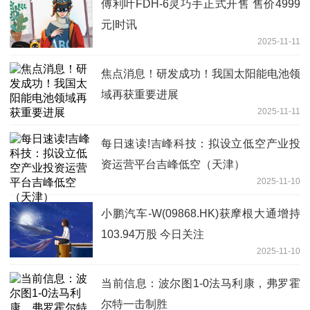
傅利叶FDH-6灵巧手正式开售 售价4999
元|时讯
2025-11-11
焦点消息！研发成功！我国太阳能电池领
域再获重要进展
2025-11-11
每日速读!吉峰科技：拟设立低空产业投
资运营平台吉峰低空（天津）
2025-11-10
小鹏汽车-W(09868.HK)获摩根大通增持
103.94万股 今日关注
2025-11-10
当前信息：波尔图1-0法马利康，弗罗霍
尔特一击制胜