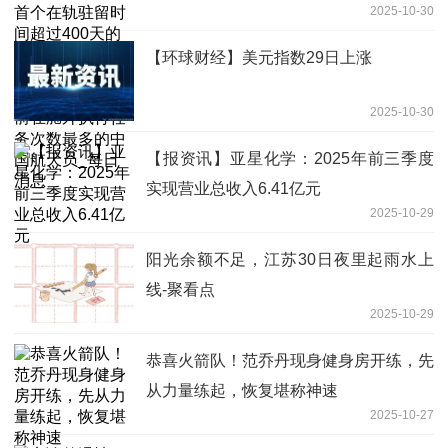
2025-10-30
航天员，已累计完成6次出舱活动，成为
目前在舱外执行任务次数最多的中国航天
【环球财经】美元指数29日上涨
员_每日消息
2025-10-30
【报资讯】亚星化学：2025年前三季度
实现营业总收入6.41亿元
2025-10-29
阳光余额不足，江苏30日夜里起雨水上
线-聚看点
2025-10-29
恭喜火箭队！范乔丹现身健身房开练，先
从力量练起，恢复堪称神速
2025-10-27