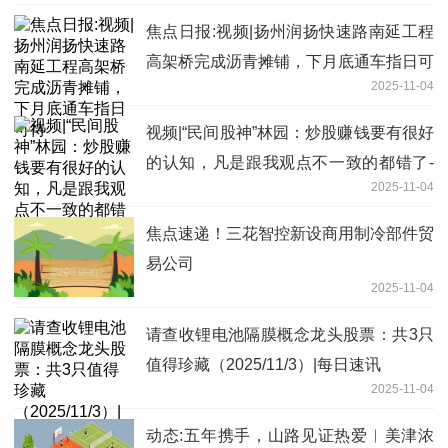
焦点日报:视频|扬州润扬快速路南延工程
高架桥完成沥青摊铺，下月底通车指日可
2025-11-04
待
视频|“民间股神”林园：炒股赚钱要有很好
的认知，凡是跟我观点不一致的都错了-
2025-11-04
当前信息
焦点速递！三花智控新设商用制冷部件贸
易公司
2025-11-04
请查收锂电池隔膜概念龙头股票：共3只
值得珍藏（2025/11/3）|每日速讯
2025-11-04
动态:五年携手，山路见证热爱︱美津浓