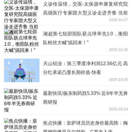
义诊传温情，交医-太保源申康复研究院
高级医疗专家团大型义诊走进齐鲁 当前
2025-10-27
焦点
湘超第七轮邵阳队获点球率先1:0，衡阳
队粉丝大喊“搞回来！”
2025-10-26
天山铝业：第三季度净利润12.56亿元 高
分红承诺凸显长期价值-快看
2025-10-25
最新快讯!振东制药跌5.33% 近6年半无券
商研报
2025-10-24
焦点快播：皇萨球员历史身价最高阵：梅
西姆巴佩亚马尔领衔，C罗未入选